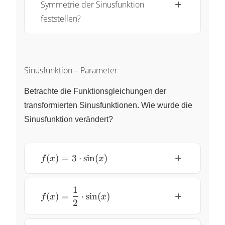
Symmetrie der Sinusfunktion
feststellen?
Sinusfunktion – Parameter
Betrachte die Funktionsgleichungen der
transformierten Sinusfunktionen. Wie wurde die
Sinusfunktion verändert?
f(x) =
(
)
=
3
⋅
s
i
n
(
)
f
x
x
3
\cdot
1
\sin(x)
f(x) =
(
)
=
⋅
s
i
n
(
)
f
x
x
2
\dfrac{1}
{2} \cdot