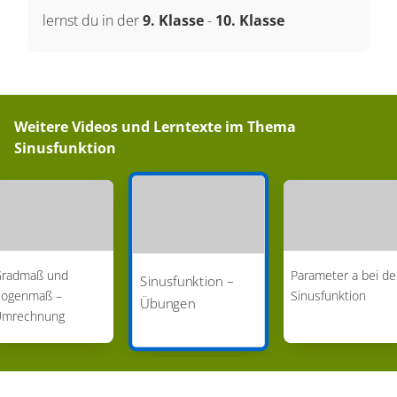
lernst du in der
9. Klasse
-
10. Klasse
Weitere Videos und Lerntexte im Thema
Sinusfunktion
radmaß und
Parameter a bei de
Sinusfunktion –
ogenmaß –
Sinusfunktion
Übungen
Umrechnung