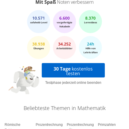
Mit Spaß
Noten verbessern
10.571
6.600
8.370
sofaheld-Level
vorgefertigte
Lernvideos
Vokabeln
38.938
34.252
24h
Übungen
Arbeitsblätter
Hilfe von
Lehrkräften
30 Tage
kostenlos
testen
Testphase jederzeit online beenden
Beliebteste Themen in Mathematik
Römische
Prozentrechnung
Prozentrechnung
Primzahlen