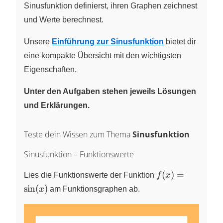
Sinusfunktion definierst, ihren Graphen zeichnest
und Werte berechnest.
Unsere
Einführung zur Sinusfunktion
bietet dir
eine kompakte Übersicht mit den wichtigsten
Eigenschaften.
Unter den Aufgaben stehen jeweils Lösungen
und Erklärungen.
Teste dein Wissen zum Thema
Sinusfunktion
Sinusfunktion – Funktionswerte
f(x) =
(
)
=
Lies die Funktionswerte der Funktion
f
x
\sin(x)
s
i
n
(
)
x
am Funktionsgraphen ab.