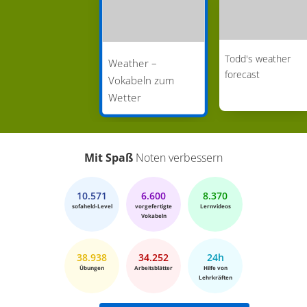
Todd's weather
Weather –
forecast
Vokabeln zum
Wetter
Mit Spaß
Noten verbessern
10.571
6.600
8.370
sofaheld-Level
vorgefertigte
Lernvideos
Vokabeln
38.938
34.252
24h
Übungen
Arbeitsblätter
Hilfe von
Lehrkräften