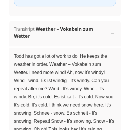
Transkript
Weather – Vokabeln zum
Wetter
Todd has got a lot of work to do. He keeps the
weather in order. Weather – Vokabeln zum
Wetter. I need more wind! Ah, now it's windy!
Wind - wind. Es ist windig - It's windy. Can you
repeat after me? Wind - It's windy. Wind - It's
windy. Brr, it's cold. Es ist kalt - It's cold. Now you!
It's cold. It's cold. I think we need snow here. It's
snowing. Schnee - snow. Es schneit - It's
snowing. Repeat! Snow - It's snowing. Snow - It's
snowing. Oh oh! This looks bad! It's raining.