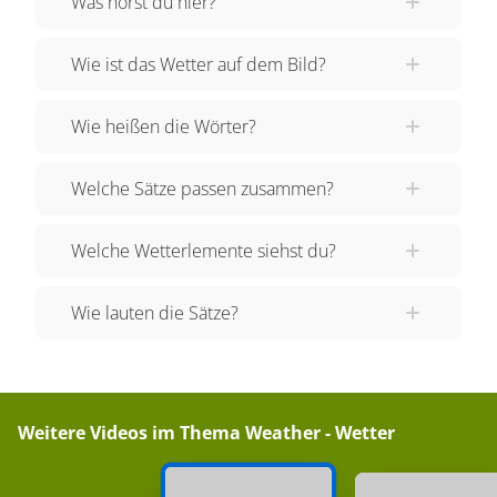
Was hörst du hier?
cold. It's raining. It's snowing. It's sunny. It's hot.
It's cloudy. It's foggy. Let's see what Todd is doing.
Wie ist das Wetter auf dem Bild?
But what's that? Looks like somebody sneaked
onto his ship.
Wie heißen die Wörter?
Welche Sätze passen zusammen?
Welche Wetterlemente siehst du?
Wie lauten die Sätze?
Weitere Videos im Thema
Weather - Wetter