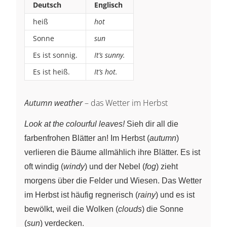
Deutsch
Englisch
heiß
hot
Sonne
sun
Es ist sonnig.
It’s sunny.
Es ist heiß.
It’s hot.
Autumn weather
– das Wetter im Herbst
Look at the colourful leaves!
Sieh dir all die
farbenfrohen Blätter an! Im Herbst (
autumn
)
verlieren die Bäume allmählich ihre Blätter. Es ist
oft windig (
windy
) und der Nebel (
fog
) zieht
morgens über die Felder und Wiesen. Das Wetter
im Herbst ist häufig regnerisch (
rainy
) und es ist
bewölkt, weil die Wolken (
clouds
) die Sonne
(
sun
) verdecken.