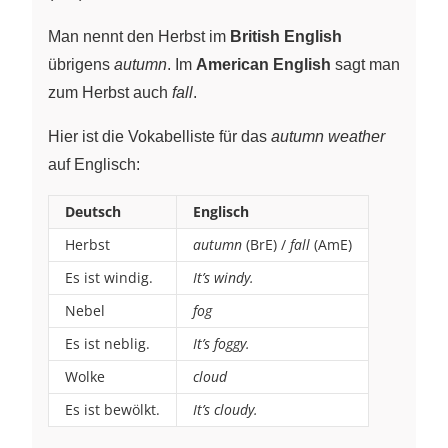
Man nennt den Herbst im
British English
übrigens
autumn
. Im
American English
sagt man
zum Herbst auch
fall
.
Hier ist die Vokabelliste für das
autumn weather
auf Englisch:
Deutsch
Englisch
Herbst
autumn
(BrE) /
fall
(AmE)
Es ist windig.
It’s windy.
Nebel
fog
Es ist neblig.
It’s foggy.
Wolke
cloud
Es ist bewölkt.
It’s cloudy.