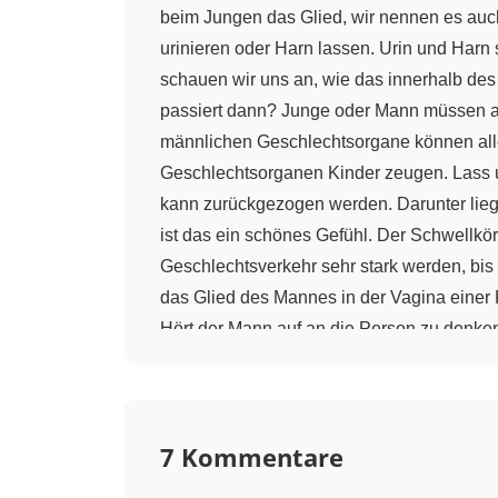
beim Jungen das Glied, wir nennen es auc
urinieren oder Harn lassen. Urin und Harn 
schauen wir uns an, wie das innerhalb des
passiert dann? Junge oder Mann müssen auf
männlichen Geschlechtsorgane können alle
Geschlechtsorganen Kinder zeugen. Lass un
kann zurückgezogen werden. Darunter liegt
ist das ein schönes Gefühl. Der Schwellkör
Geschlechtsverkehr sehr stark werden, b
das Glied des Mannes in der Vagina eine
Hört der Mann auf an die Person zu denke
vom Hoden im Hodensack produziert. Der M
zählen könnten. Wie du siehst, sind die 
sieht man das Glied, die Vorhaut, die Eic
7 Kommentare
Schwellkörper. Im Glied befindet sich der
doch erst beim Mann sind sie vollständig e