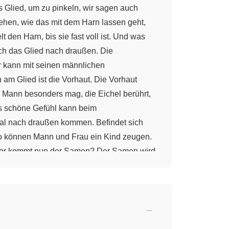
Glied, um zu pinkeln, wir sagen auch
sehen, wie das mit dem Harn lassen geht,
en Harn, bis sie fast voll ist. Und was
rch das Glied nach draußen. Die
r kann mit seinen männlichen
am Glied ist die Vorhaut. Die Vorhaut
r Mann besonders mag, die Eichel berührt,
Das schöne Gefühl kann beim
al nach draußen kommen. Befindet sich
o können Mann und Frau ein Kind zeugen.
woher kommt nun der Samen? Der Samen wird
Hoden produzieren davon mehr, als wir je
ass uns das kurz wiederholen: Von außen
e Harnblase, die den Urin sammelt, und der
. Jungen haben diese Körperteile bereits
reden, denen du vertraust. Bis zum