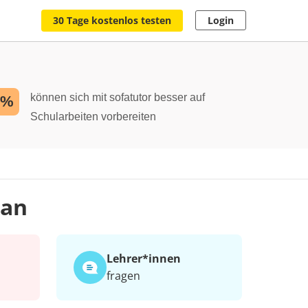
30 Tage kostenlos testen
Login
können sich mit sofatutor besser auf
2%
Schularbeiten vorbereiten
gan
Lehrer*​innen
fragen