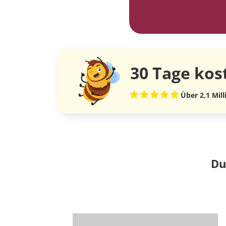
30 Tage
kos
Über 2,1 Mil
Du