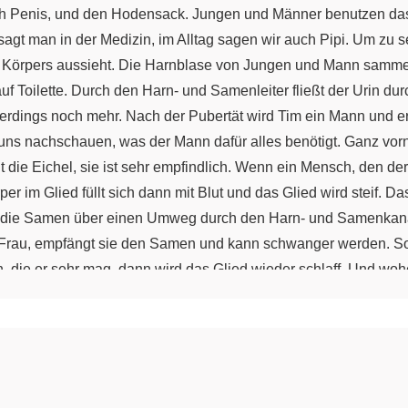
h Penis, und den Hodensack. Jungen und Männer benutzen das 
sagt man in der Medizin, im Alltag sagen wir auch Pipi. Um zu 
 Körpers aussieht. Die Harnblase von Jungen und Mann sammelt d
 Toilette. Durch den Harn- und Samenleiter fließt der Urin du
rdings noch mehr. Nach der Pubertät wird Tim ein Mann und e
s nachschauen, was der Mann dafür alles benötigt. Ganz vorn 
 die Eichel, sie ist sehr empfindlich. Wenn ein Mensch, den de
per im Glied füllt sich dann mit Blut und das Glied wird steif. 
is die Samen über einen Umweg durch den Harn- und Samenkan
r Frau, empfängt sie den Samen und kann schwanger werden. S
n, die er sehr mag, dann wird das Glied wieder schlaff. Und 
ann hat zwei Hoden. Die Samen sind unglaublich winzig. Die 
Geschlechtsorgane des Mannes voller spannender Funktionen. L
hel und den Hodensack. Im Inneren des Mannes befinden sich di
 Harn- und Samenleiter. Der Hodensack enthält die beiden Hoden
ntwickelt. Falls du Fragen hast, kannst du immer mit Menschen 