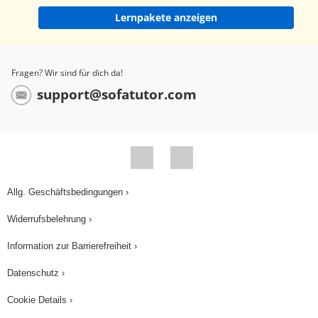
darauf an, welches Merkmal untersucht wird. Was
Lernpakete anzeigen
solltest du dir also merken? Bei einer
"statistischen Erhebung" interessieren uns ein
oder mehrere Merkmale, die wir untersuchen
Fragen? Wir sind für dich da!
möchten. Dafür betrachten wir die
support@sofatutor.com
Merkmalsträger, die auch statistische Einheiten
genannt werden. Diese weisen dann
Merkmalsausprägungen auf. Die Menge ALLER
Merkmalsträger nennen wir außerdem
Grundgesamtheit. Und da auch DU jetzt offiziell
Allg. Geschäftsbedingungen ›
Teil dieser Grundgesamtheit bist, würden wir uns
Widerrufsbelehrung ›
freuen, wenn du als Merkmalsträger auch 'ne
Ausprägung dalässt!
Information zur Barrierefreiheit ›
Datenschutz ›
Cookie Details ›