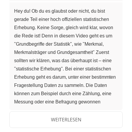
Hey du! Ob du es glaubst oder nicht, du bist
gerade Teil einer hoch offiziellen statistischen
Erhebung. Keine Sorge, gleich wird klar, wovon
die Rede ist! Denn in diesem Video geht es um
"Grundbegriffe der Statistik", wie "Merkmal,
Merkmalsträger und Grundgesamtheit" Zuerst
sollten wir klären, was das überhaupt ist – eine
"statistische Erhebung". Bei einer statistischen
Erhebung geht es darum, unter einer bestimmten
Fragestellung Daten zu sammeln. Die Daten
können zum Beispiel durch eine Zählung, eine
Messung oder eine Befragung gewonnen
werden. Zunächst brauchen wir eine
Grundgesamtheit, manchmal auch GrundMENGE
WEITERLESEN
genannt, die wir untersuchen möchten. Diese