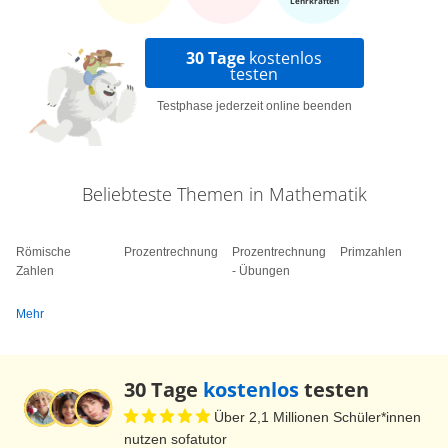
Lehrkräften
einen TEXT als Grundgesamtheit anschauen.
Hier können wir das Merkmal "Wortart"
30 Tage
kostenlos
untersuchen, wenn uns interessiert, welche
testen
Wortarten wie oft in dem Text vorkommen. Die
Testphase jederzeit online beenden
Merkmalsträger sind dann die einzelnen Wörter
des Textes und die Ausprägungen, die
verschiedenen Wortarten wie "Nomen", "Verb",
Beliebteste Themen in Mathematik
"Adjektiv", "Artikel" und so weiter. Wir können
aber auch die SÄTZE des Textes als
Römische
Prozentrechnung
Prozentrechnung
Primzahlen
Merkmalsträger betrachten. Dann ist die SATZart
Zahlen
- Übungen
ein Merkmal, dass uns interessieren könnte und
Mehr
mögliche Ausprägungen wären zum Beispiel
"Aussagesatz", "Fragesatz" und
"Aufforderungssatz". Wie du siehst, können
30 Tage
kostenlos
testen
Merkmalsausprägungen konkrete Zahlenwerte,
Über 2,1 Millionen Schüler*innen
aber auch Eigenschaften sein. Es kommt also
nutzen sofatutor