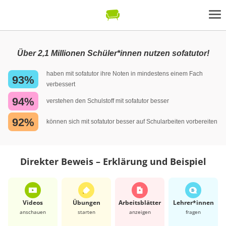
Über 2,1 Millionen Schüler*innen nutzen sofatutor!
haben mit sofatutor ihre Noten in mindestens einem Fach
93%
verbessert
94%
verstehen den Schulstoff mit sofatutor besser
92%
können sich mit sofatutor besser auf Schularbeiten vorbereiten
Direkter Beweis – Erklärung und Beispiel
Videos
Übungen
Arbeits­blätter
Lehrer*​innen
anschauen
starten
anzeigen
fragen