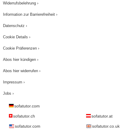
Widerrufsbelehrung ›
Oft benutzt man solche Beweise für Formeln und
Information zur Barrierefreiheit ›
andere Rechenaussagen. Brahmagupta, der
weise Mathematiker, zog mit den Reichtümern
Datenschutz ›
des Schaustellers davon und der fügte direkt
Cookie Details ›
seinem Schild noch ein paar Bedingungen hinzu.
Cookie Präferenzen ›
Abos hier kündigen ›
Abos hier widerrufen ›
Impressum ›
Jobs ›
sofatutor.com
sofatutor.ch
sofatutor.at
sofatutor.com
sofatutor.co.uk