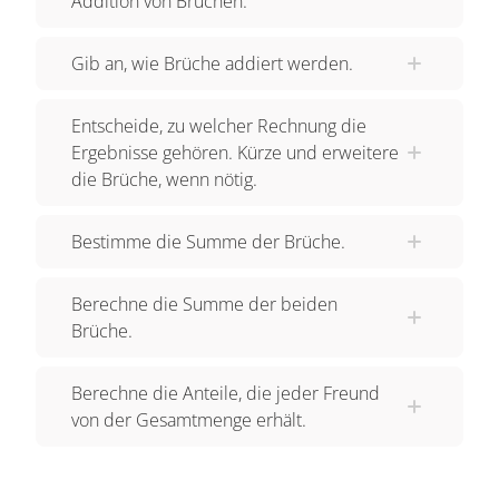
Addition von Brüchen.
wir können sie zusammenrechnen, indem wir die
Zähler addieren und den Nenner einfach
Gib an, wie Brüche addiert werden.
beibehalten. Wir müssen also erst dafür sorgen,
dass beide Brüche den gleichen Nenner haben –
Entscheide, zu welcher Rechnung die
diesen Nenner nennt man dann auch den
Ergebnisse gehören. Kürze und erweitere
Hauptnenner – und können dann, aber erst dann,
die Brüche, wenn nötig.
die Zähler addieren. Eigentlich ganz easy. Leider
ist der Hauptnenner aber nicht immer ganz so
Bestimme die Summe der Brüche.
einfach zu finden und es kann auch schonmal ein
bisschen tricky werden. Hier zum Beispiel siehst
Berechne die Summe der beiden
du auf den ersten Blick wahrscheinlich noch
Brüche.
nicht, welche Zahl der Hauptnenner sein soll.
Aber wenn wir genau hinschauen, erkennen wir,
Berechne die Anteile, die jeder Freund
dass wir kürzen können! Den ersten Bruch
von der Gesamtmenge erhält.
können wir mit neun und den zweiten Bruch mit
drei kürzen. So sieht die Aufgabe doch schon