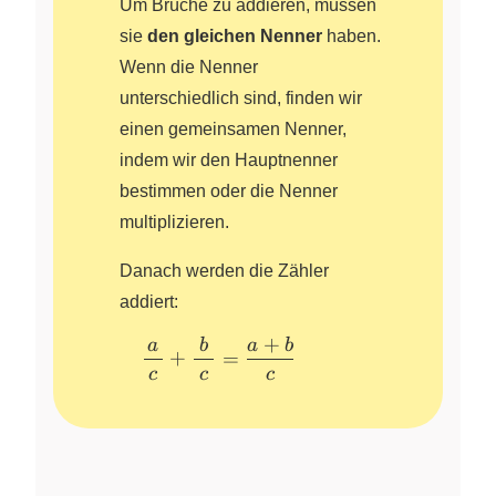
Um Brüche zu addieren, müssen
sie
den gleichen Nenner
haben.
Wenn die Nenner
unterschiedlich sind, finden wir
einen gemeinsamen Nenner,
indem wir den Hauptnenner
bestimmen oder die Nenner
multiplizieren.
Danach werden die Zähler
addiert:
+
a
b
a
b
\quad
+
=
\dfrac{\,a\,}
c
c
c
~
{c} +
\dfrac{~b~}
{c} =
\dfrac{a +