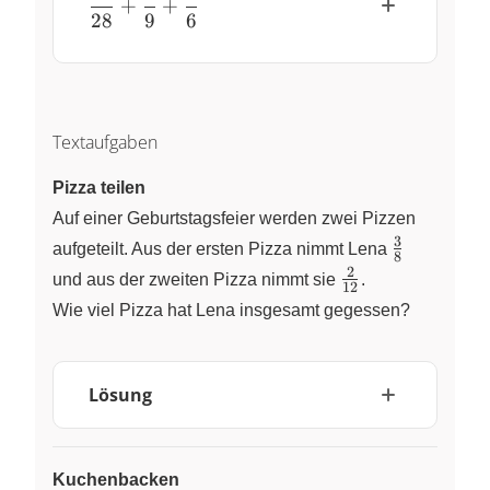
+
+
28
9
6
Textaufgaben
Pizza teilen
Auf einer Geburtstagsfeier werden zwei Pizzen
3
\frac{3}
aufgeteilt. Aus der ersten Pizza nimmt Lena
8
{8}
2
\frac{2}
und aus der zweiten Pizza nimmt sie
.
12
{12}
Wie viel Pizza hat Lena insgesamt gegessen?
Lösung
Kuchenbacken