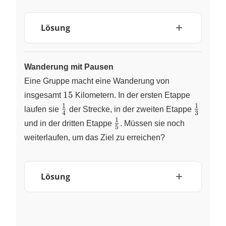
Lösung
Wanderung mit Pausen
Eine Gruppe macht eine Wanderung von
15
15
insgesamt
Kilometern. In der ersten Etappe
1
1
\frac{1}
\frac{1
laufen sie
​ der Strecke, in der zweiten Etappe
4
3
{4}
{3}
1
\frac{1}
und in der dritten Etappe
​. Müssen sie noch
5
{5}
weiterlaufen, um das Ziel zu erreichen?
Lösung