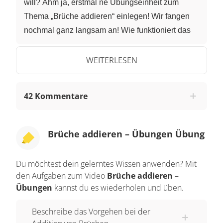
will? Ähm ja, erstmal ne Übungseinheit zum
Thema „Brüche addieren“ einlegen! Wir fangen
nochmal ganz langsam an! Wie funktioniert das
nochmal wenn wir zwei Brüche, wie zum Beispiel
dieser hier addieren wollten? Ganz wichtig: Nicht
WEITERLESEN
direkt drauf los rechnen und einfach alle Zahlen
addieren! So würden wir nämlich auf vier
42 Kommentare
Zwölftel, gekürzt ein Drittel kommen. Aber wenn
wir drei Viertel von einem Baguette nehmen und
dann nochmal ein Achtel eines Baguettes
Brüche addieren – Übungen Übung
hinzufügen ergibt das in Summe niemals nur ein
Drittel Baguette. Wir müssen die Brüche erst
Du möchtest dein gelerntes Wissen anwenden? Mit
gleichnamig machen. Also auf den gleichen
den Aufgaben zum Video
Brüche addieren –
Nenner bringen. Hier schaffen wir das, indem wir
Übungen
kannst du es wiederholen und üben.
den ersten Bruch mit zwei erweitern. So sind
Beschreibe das Vorgehen bei der
beide Summanden in Achteln angegeben, und