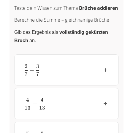
b}{c}
Teste dein Wissen zum Thema
Brüche addieren
Berechne die Summe – gleichnamige Brüche
Gib das Ergebnis als
vollständig gekürzten
Bruch
an.
2
3
\dfrac{2}{7} + \dfrac{3}{7}
+
7
7
4
4
\dfrac{4}{13} + \dfrac{4}{13}
+
13
13