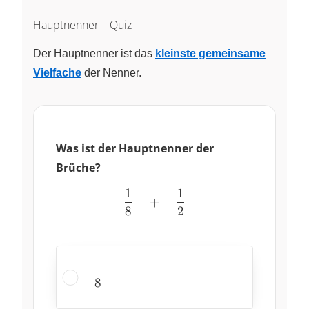
Hauptnenner – Quiz
Der Hauptnenner ist das
kleinste gemeinsame
Vielfache
der Nenner.
Was ist der Hauptnenner der
Brüche?
1
1
\dfrac{1}{8} \quad + \qu
+
8
2
8
8