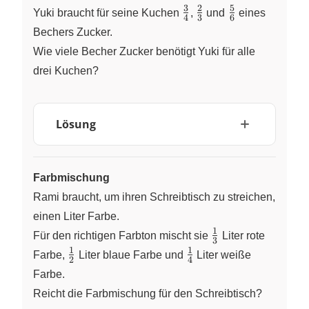
3
2
5
\frac{3}
\frac{2}
\frac{5}
Yuki braucht für seine Kuchen
​,
​ und
​ eines
4
3
6
{4}
{3}
{6}
Bechers Zucker.
Wie viele Becher Zucker benötigt Yuki für alle
drei Kuchen?
Lösung
Farbmischung
Rami braucht, um ihren Schreibtisch zu streichen,
einen Liter Farbe.
1
\frac{1}
Für den richtigen Farbton mischt sie
​ Liter rote
3
{3}
1
1
\frac{1}
\frac{1}
Farbe,
​ Liter blaue Farbe und
​ Liter weiße
2
4
{2}
{4}
Farbe.
Reicht die Farbmischung für den Schreibtisch?