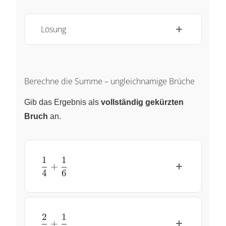
Lösung
Berechne die Summe – ungleichnamige Brüche
Gib das Ergebnis als
vollständig gekürzten
Bruch
an.
1
1
\dfrac{1}{4} + \dfrac{1}{6}
+
4
6
2
1
\dfrac{2}{5} + \dfrac{1}{3}
+