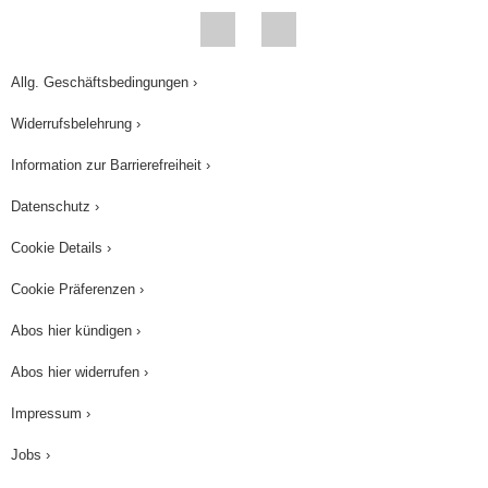
reuniones hicieron listas de mujeres
desaparecidas en estado de embarazó. Sus
logros en investigación ayudaron a encontrar a
Allg. Geschäftsbedingungen ›
bebés desaparecidos. Ellas mismas fueron
Widerrufsbelehrung ›
detectives durante la dictadura y buscaron con
Information zur Barrierefreiheit ›
todos los medios a sus nietos desaparecidos.
Hasta la actualidad las abuelas han recuperado
Datenschutz ›
la identidad de 109 bebés. Y ha sido nominado
Cookie Details ›
cinco veces al premio Nobel de Paz. Actualmente
Cookie Präferenzen ›
trabajan en cuatro grupos. El primero en
reclamos y repuestos ante los organismos
Abos hier kündigen ›
gubernamentales. El Segundo en denuncias y
Abos hier widerrufen ›
presentaciones o la justicia. El tercero en
acciones destinadas a involucrar a la sociedad. Y
Impressum ›
el cuarto en investigaciones propias. Además de
Jobs ›
esto las abuelas son reconocidas mundialmente