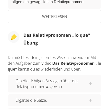
allgemein gesagt, leiten Relativpronomen
Relativsätze ein. Meistens beziehen sich diese
Relativpronomen auf unmittelbar vorausgehende
WEITERLESEN
Substantive. Hier ein Beispielsatz dafür: El
diccionario que tengo es muy pequeño. Das
Das Relativpronomen „lo que"
Wörterbuch, dass ich habe, ist sehr klein. Das
Übung
Relativpronomen ist in diesem Satz, „que“. Es
leitet den Nebensatz, „que tengo“ ein und bezieht
sich auf das unmittelbar davor stehende
Du möchtest dein gelerntes Wissen anwenden? Mit
den Aufgaben zum Video
Das Relativpronomen „lo
Substantiv, „diccionario“. Aber kommen wir nun
que"
kannst du es wiederholen und üben.
zu dem Relativpronomen „lo que“. Es leitet
genau, wie das eben verwendete
Gib die richtigen Aussagen über das
Relativpronomen „que“, einen Relativsatz ein.
Relativpronomen
lo que
an.
Allerdings bezieht es sich, im Gegensatz zu
„que“, nicht nur auf ein vorangegangenes
Ergänze die Sätze.
Substantiv, sonder auf einen ganzen Satz,