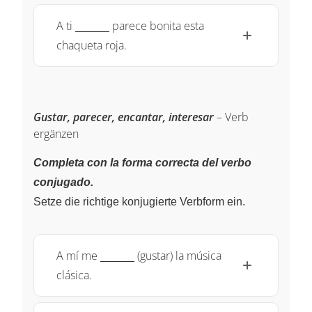
\underline{~\qquad~}
A ti
parece bonita esta
chaqueta roja.
Gustar, parecer, encantar, interesar
– Verb
ergänzen
Completa con la forma correcta del verbo
conjugado.
Setze die richtige konjugierte Verbform ein.
\underline{~\qquad~}
A mí me
(gustar) la música
clásica.