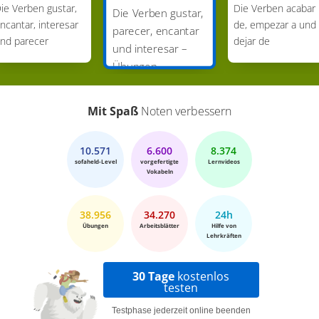
ie Verben gustar,
Die Verben acabar
Die Verben gustar,
ncantar, interesar
de, empezar a und
parecer, encantar
nd parecer
dejar de
und interesar –
Übungen
Mit Spaß
Noten verbessern
10.571
6.600
8.374
sofaheld-Level
vorgefertigte
Lernvideos
Vokabeln
38.956
34.270
24h
Übungen
Arbeitsblätter
Hilfe von
Lehrkräften
30 Tage
kostenlos
testen
Testphase jederzeit online beenden