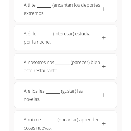
\underline{~\qquad~}
A ti te
(encantar) los deportes
extremos.
\underline{~\qquad~}
A él le
(interesar) estudiar
por la noche.
\underline{~\qquad~}
A nosotros nos
(parecer) bien
este restaurante.
\underline{~\qquad~}
A ellos les
(gustar) las
novelas.
\underline{~\qquad~}
A mí me
(encantar) aprender
cosas nuevas.