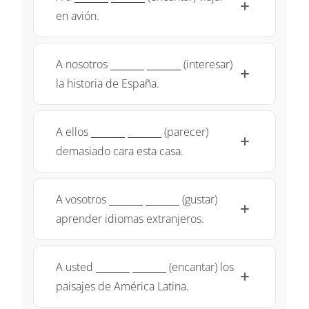
en avión.
\underline{~\qquad~}
\underline{~\qquad~}
A nosotros
(interesar)
la historia de España.
\underline{~\qquad~}
\underline{~\qquad~}
A ellos
(parecer)
demasiado cara esta casa.
\underline{~\qquad~}
\underline{~\qquad~}
A vosotros
(gustar)
aprender idiomas extranjeros.
\underline{~\qquad~}
\underline{~\qquad~}
A usted
(encantar) los
paisajes de América Latina.