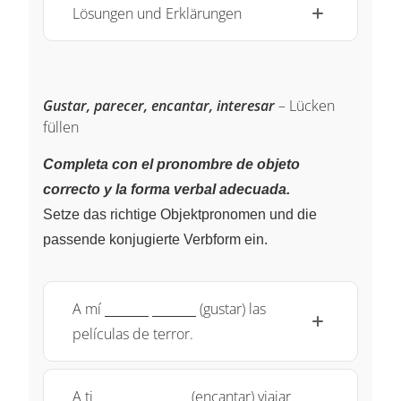
Lösungen und Erklärungen
Gustar, parecer, encantar, interesar
– Lücken
füllen
Completa con el pronombre de objeto
correcto y la forma verbal adecuada.
Setze das richtige Objektpronomen und die
passende konjugierte Verbform ein.
\underline{~\qquad~}
\underline{~\qquad~}
A mí
(gustar) las
películas de terror.
\underline{~\qquad~}
\underline{~\qquad~}
A ti
(encantar) viajar