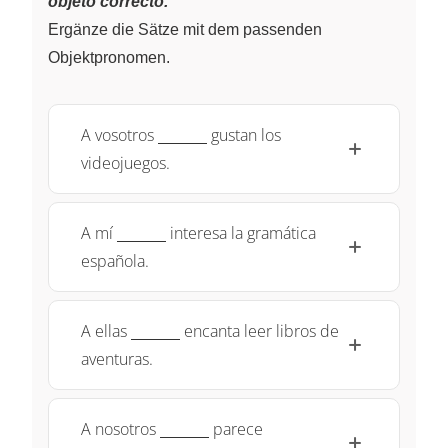
objeto correcto.
Ergänze die Sätze mit dem passenden
Objektpronomen.
\underline{~\qquad~}
A vosotros
gustan los
videojuegos.
\underline{~\qquad~}
A mí
interesa la gramática
española.
\underline{~\qquad~}
A ellas
encanta leer libros de
aventuras.
\underline{~\qquad~}
A nosotros
parece