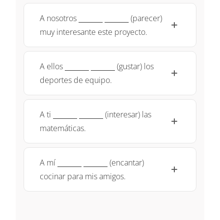
\underline{~\qquad~}
\underline{~\qquad~}
A nosotros
(parecer)
muy interesante este proyecto.
\underline{~\qquad~}
\underline{~\qquad~}
A ellos
(gustar) los
deportes de equipo.
\underline{~\qquad~}
\underline{~\qquad~}
A ti
(interesar) las
matemáticas.
\underline{~\qquad~}
\underline{~\qquad~}
A mí
(encantar)
cocinar para mis amigos.