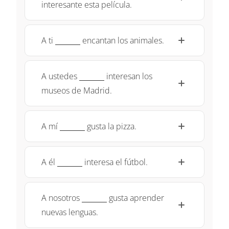
interesante esta película.
\underline{~\qquad~}
A ti
encantan los animales.
\underline{~\qquad~}
A ustedes
interesan los
museos de Madrid.
\underline{~\qquad~}
A mí
gusta la pizza.
\underline{~\qquad~}
A él
interesa el fútbol.
\underline{~\qquad~}
A nosotros
gusta aprender
nuevas lenguas.