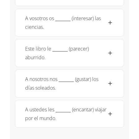
\underline{~\qquad~}
A vosotros os
(interesar) las
ciencias.
\underline{~\qquad~}
Este libro le
(parecer)
aburrido.
\underline{~\qquad~}
A nosotros nos
(gustar) los
días soleados.
\underline{~\qquad~}
A ustedes les
(encantar) viajar
por el mundo.