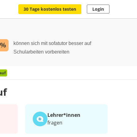
30 Tage kostenlos testen
Login
können sich mit sofatutor besser auf
2%
Schularbeiten vorbereiten
auf
uf
Lehrer*​innen
fragen