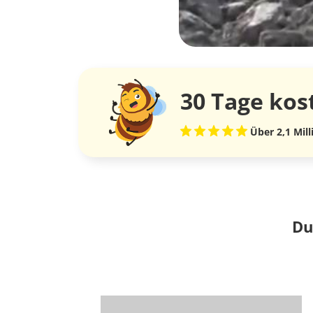
30 Tage
kos
Über 2,1 Mil
Du