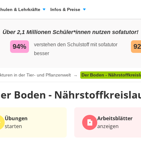
hulen & Lehrkräfte
Infos & Preise
Über 2,1 Millionen Schüler*innen nutzen sofatutor!
verstehen den Schulstoff mit sofatutor
94%
9
besser
kturen in der Tier- und Pflanzenwelt
Der Boden - Nährstoffkreisl
er Boden - Nährstoffkreisla
Übungen
Arbeits­blätter
starten
anzeigen