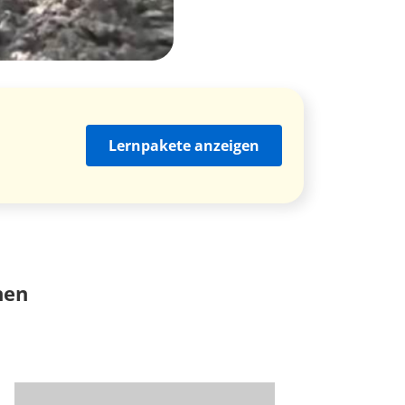
Lernpakete anzeigen
nen