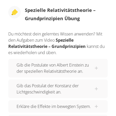
2 Postulaten, also Regeln, die noch dazu nicht
Spezielle Relativitätstheorie –
besonders schwierig sind. Diese beiden Regeln
Grundprinzipien Übung
wollen wir uns nun in den nächsten 2 Kapiteln
genauer ansehen. Das 1. Postulat ist das
Du möchtest dein gelerntes Wissen anwenden? Mit
sogenannte Relativitätsprinzip. Es besagt, dass
den Aufgaben zum Video
Spezielle
zur Beobachtung physikalischer Vorgänge alle
Relativitätstheorie – Grundprinzipien
kannst du
Inertialsysteme gleichberechtigt sind. Das
es wiederholen und üben.
bedeutet, dass in jedem Inertialsystem die
Gib die Postulate von Albert Einstein zu
gleichen Naturgesetze gelten. Vielleicht habt ihr
der speziellen Relativitätstheorie an.
es euch aus dem letzten Video gemerkt. Das ist
exakt das Galileische Relativitätsprinzip, das in
Gib das Postulat der Konstanz der
der klassischen Physik nur für die Mechanik galt.
Lichtgeschwindigkeit an.
Einstein hat das also einfach auf die gesamte
Physik ausgeweitet. Dies konnte er tun, da mit
Erkläre die Effekte im bewegten System.
dem Michelson-Morley-Experiment ja die
Äthertheorie (die der Grund war, warum man das