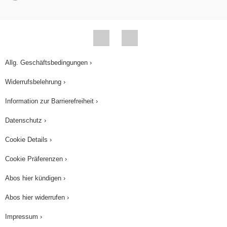
noch einmal wiederholen, was wir heute gelernt
haben. Die spezielle Relativitätstheorie wurde
1905 von Albert Einstein veröffentlicht und beruht
auf 2 Postulaten. Das 1. Postulat ist das
Allg. Geschäftsbedingungen ›
Relativitätsprinzip. Es besagt, dass alle
Widerrufsbelehrung ›
Inertialsysteme zur Beschreibung physikalischer
Vorgänge gleichberechtigt sind. Das 2. Postulat
Information zur Barrierefreiheit ›
ist die Konstanz der Lichtgeschwindigkeit. Es
Datenschutz ›
besagt, dass die Lichtgeschwindigkeit im Vakuum
Cookie Details ›
in allen Inertialsystemen gleich groß ist (ungefähr
8m
3×10
/s) und die oberste Grenze aller
Cookie Präferenzen ›
Geschwindigkeiten ist. Wie wir im Beispiel
Abos hier kündigen ›
gesehen haben, bedeutet das zum Beispiel: Wer
Abos hier widerrufen ›
sich mit Lichtgeschwindigkeit bewegt, kann nicht
sehen, was hinter ihm geschieht, da das Licht
Impressum ›
nicht zu ihm aufholen kann. So, das war es schon