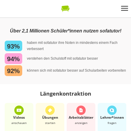
Über 2,1 Millionen Schüler*innen nutzen sofatutor!
haben mit sofatutor ihre Noten in mindestens einem Fach
93%
verbessert
94%
verstehen den Schulstoff mit sofatutor besser
92%
können sich mit sofatutor besser auf Schularbeiten vorbereiten
Längenkontraktion
Videos
Übungen
Arbeits­blätter
Lehrer*​innen
anschauen
starten
anzeigen
fragen