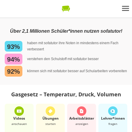
Über 2,1 Millionen Schüler*innen nutzen sofatutor!
haben mit sofatutor ihre Noten in mindestens einem Fach
93%
verbessert
94%
verstehen den Schulstoff mit sofatutor besser
92%
können sich mit sofatutor besser auf Schularbeiten vorbereiten
Gasgesetz – Temperatur, Druck, Volumen
Videos
Übungen
Arbeits­blätter
Lehrer*​innen
anschauen
starten
anzeigen
fragen