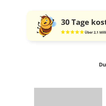
30 Tage
kos
Über 2,1 Mil
Du