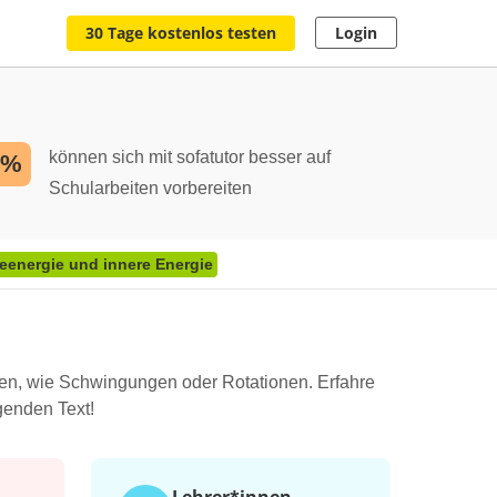
30 Tage kostenlos testen
Login
können sich mit sofatutor besser auf
2%
Schularbeiten vorbereiten
energie und innere Energie
en, wie Schwingungen oder Rotationen. Erfahre
genden Text!