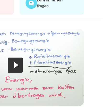
Lehrer*​innen
fragen