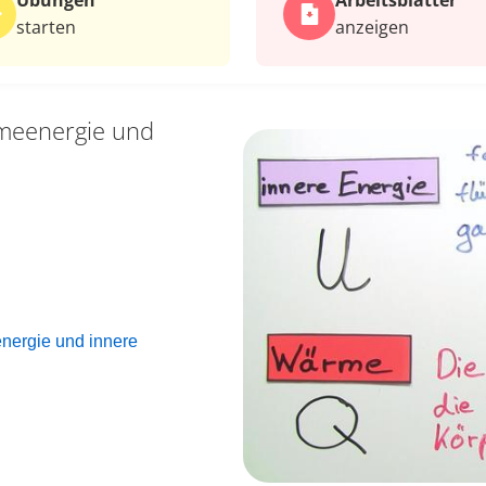
Übungen
Arbeits­blätter
starten
anzeigen
eenergie und
ergie und innere