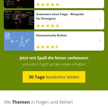
Grenzwert einer Folge – Beispiele
für Divergenz
Geometrische Reihen
Jetzt mit Spaß die Noten verbessern
und sofort Zugriff auf alle Inhalte erhalten!
30 Tage
kostenlos testen
Alle
Themen
in
Folgen und Reihen