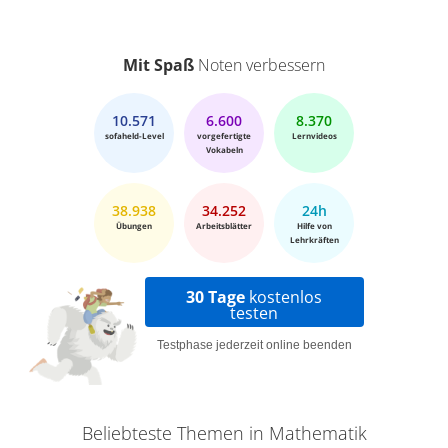
Mit Spaß
Noten verbessern
10.571
6.600
8.370
sofaheld-Level
vorgefertigte
Lernvideos
Vokabeln
38.938
34.252
24h
Übungen
Arbeitsblätter
Hilfe von
Lehrkräften
30 Tage
kostenlos
testen
Testphase jederzeit online beenden
Beliebteste Themen in Mathematik