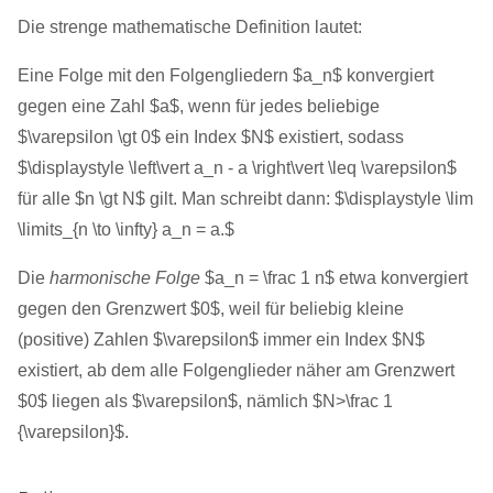
Die strenge mathematische Definition lautet:
Eine Folge mit den Folgengliedern $a_n$ konvergiert
gegen eine Zahl $a$, wenn für jedes beliebige
$\varepsilon \gt 0$ ein Index $N$ existiert, sodass
$\displaystyle \left\vert a_n - a \right\vert \leq \varepsilon$
für alle $n \gt N$ gilt. Man schreibt dann: $\displaystyle \lim
\limits_{n \to \infty} a_n = a.$
Die
harmonische Folge
$a_n = \frac 1 n$ etwa konvergiert
gegen den Grenzwert $0$, weil für beliebig kleine
(positive) Zahlen $\varepsilon$ immer ein Index $N$
existiert, ab dem alle Folgenglieder näher am Grenzwert
$0$ liegen als $\varepsilon$, nämlich $N>\frac 1
{\varepsilon}$.