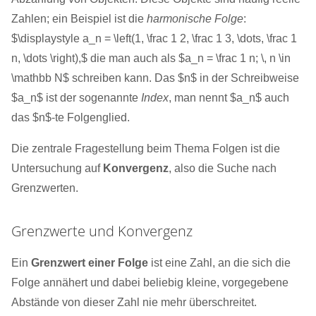
Zahlen; ein Beispiel ist die
harmonische Folge
:
$\displaystyle a_n = \left(1, \frac 1 2, \frac 1 3, \dots, \frac 1
n, \dots \right),$ die man auch als $a_n = \frac 1 n; \, n \in
\mathbb N$ schreiben kann. Das $n$ in der Schreibweise
$a_n$ ist der sogenannte
Index
, man nennt $a_n$ auch
das $n$-te Folgenglied.
Die zentrale Fragestellung beim Thema Folgen ist die
Untersuchung auf
Konvergenz
, also die Suche nach
Grenzwerten.
Grenzwerte und Konvergenz
Ein
Grenzwert einer Folge
ist eine Zahl, an die sich die
Folge annähert und dabei beliebig kleine, vorgegebene
Abstände von dieser Zahl nie mehr überschreitet.