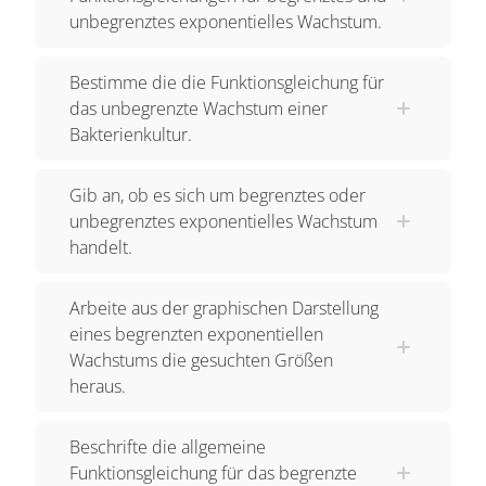
unbegrenztes exponentielles Wachstum.
stellt eine streng monoton steigenden Graphen
dar. Nun zu einem Beispiel für ein unbegrenztes
Bestimme die die Funktionsgleichung für
Wachstum. Es befasst sich mit dem Wachstum
das unbegrenzte Wachstum einer
einer Bakterienkultur. Wir legen den hier
Bakterienkultur.
behandelten Prozessen die natürliche
Exponentialfunktion zu Grunde. Wir haben in
Gib an, ob es sich um begrenztes oder
zwei Tabellen experimentelle Beobachtungen
unbegrenztes exponentielles Wachstum
notiert. In den Tabellen enthält die erste Zeile die
handelt.
Zeit in Minuten und jeweils die Anzahl an
Bakterien, die sich durch Teilung vermehren. Aus
Arbeite aus der graphischen Darstellung
eines begrenzten exponentiellen
der ersten Tabelle ist abzulesen, dass sich alle
Wachstums die gesuchten Größen
zehn Minuten die Zahl der Bakterien verdoppelt.
heraus.
Die Verdopplung ist dem Bestand selbst
proportional. Aus der zweiten Tabelle folgt, dass
Beschrifte die allgemeine
der Zuwachs den beobachteten Zeitintervallen
Funktionsgleichung für das begrenzte
proportional ist. Dies haben wir hier