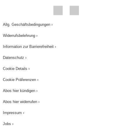
Die Wachstumsgeschwindigkeit N' ist
proportional zum Reservoir S - N(t). Als
Lösungsansatz für diese Gleichung folgt N(t) = S -
Allg. Geschäftsbedingungen ›
(-k * t)
c * e
mit c = S - N
. Dass dies tatsächlich
0
Widerrufsbelehrung ›
eine Lösung ist, kann durch Differentiation leicht
Information zur Barrierefreiheit ›
überprüft werden. Für unseren TV-Geräte-Verkauf
folgt: Der Anfangsbestand N(0) = N
= 10000 und
Datenschutz ›
0
die Sättigungsgrenze S = 100000. Und aus N
Cookie Details ›
zwei Monaten N(2) = 50000 folgt K zu 0,294,
Cookie Präferenzen ›
wobei hier die Berechnung von K selbst wieder
nicht interessiert. Die Wachstumsfunktion lautet
Abos hier kündigen ›
(-0,294 * t)
N(t) = 100000 - 90000 * e
. Damit haben
Abos hier widerrufen ›
wir an zwei Beispielen zwei unterschiedliche
Impressum ›
Wachstumsmodelle kennengelernt. Wir fassen
zusammen: Damit kannst Du dann gleichzeitig
Jobs ›
unbegrenztes und begrenztes Wachstum