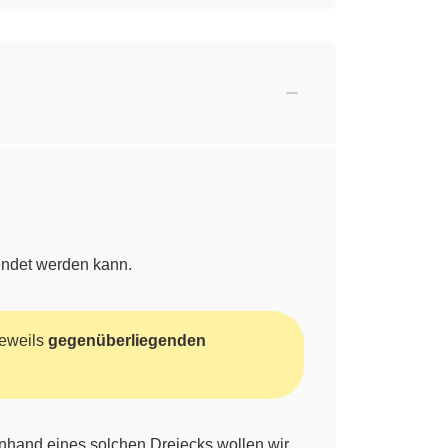
endet werden kann.
jeweils
gegenüberliegenden
Anhand eines solchen Dreiecks wollen wir