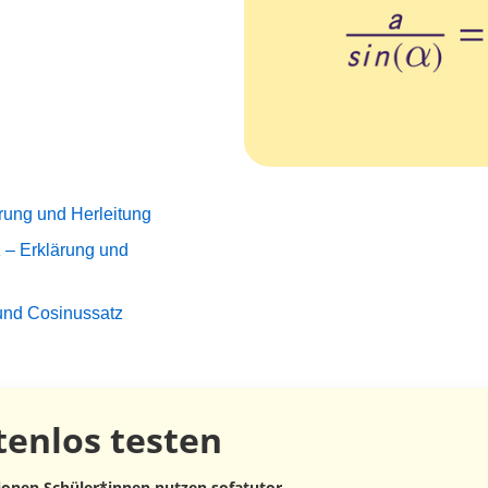
ärung und Herleitung
 – Erklärung und
und Cosinussatz
tenlos
testen
lionen Schüler*innen nutzen sofatutor