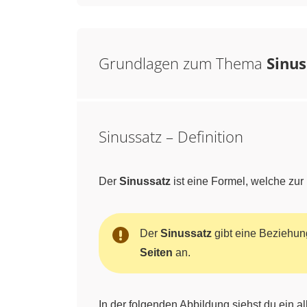
Grundlagen zum Thema
Sinus
Sinussatz – Definition
Der
Sinussatz
ist eine Formel, welche zu
Der
Sinussatz
gibt eine Beziehu
Seiten
an.
In der folgenden Abbildung siehst du ein 