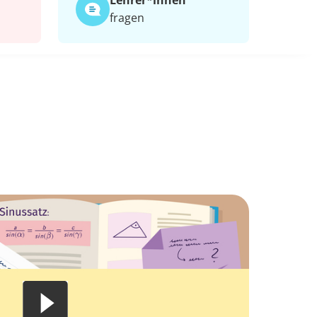
Lehrer*​innen
fragen