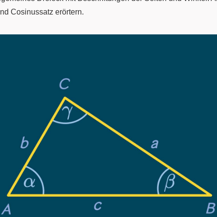
nd Cosinussatz erörtern.