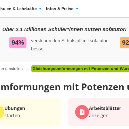
hulen & Lehrkräfte
Infos & Preise
Über 2,1 Millionen Schüler*innen nutzen sofatutor!
verstehen den Schulstoff mit sofatutor
94%
9
besser
en umstellen
Gleichungsumformungen mit Potenzen und Wurz
umformungen mit Potenzen 
Übungen
Arbeits­blätter
starten
anzeigen