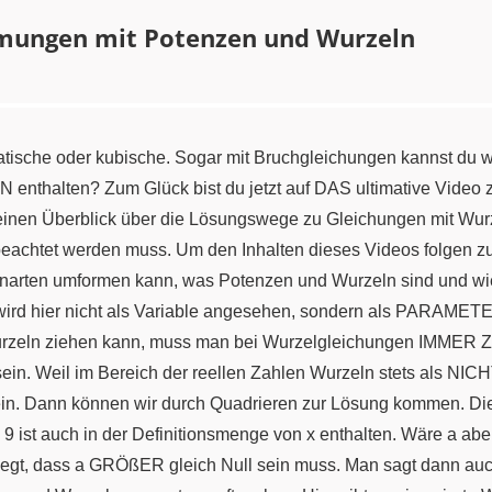
mungen mit Potenzen und Wurzeln
ische oder kubische. Sogar mit Bruchgleichungen kannst du was
enthalten? Zum Glück bist du jetzt auf DAS ultimative Video
 einen Überblick über die Lösungswege zu Gleichungen mit Wu
achtet werden muss. Um den Inhalten dieses Videos folgen zu k
narten umformen kann, was Potenzen und Wurzeln sind und wie
ird hier nicht als Variable angesehen, sondern als PARAMETER. 
rzeln ziehen kann, muss man bei Wurzelgleichungen IMMER Z
sein. Weil im Bereich der reellen Zahlen Wurzeln stets als NI
sein. Dann können wir durch Quadrieren zur Lösung kommen. Die
9. 9 ist auch in der Definitionsmenge von x enthalten. Wäre a ab
legt, dass a GRÖßER gleich Null sein muss. Man sagt dann auc