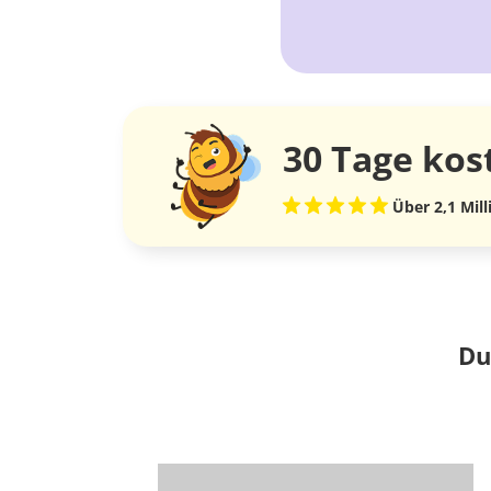
30 Tage
kos
Über 2,1 Mil
Du