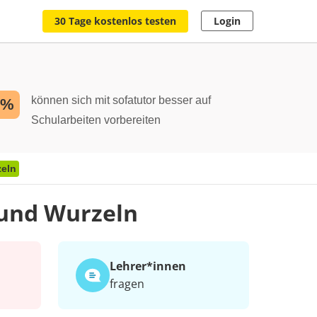
30 Tage kostenlos testen
Login
können sich mit sofatutor besser auf
2%
Schularbeiten vorbereiten
eln
und Wurzeln
Lehrer*​innen
fragen