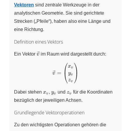
Vektoren
sind zentrale Werkzeuge in der
analytischen Geometrie. Sie sind gerichtete
Strecken („Pfeile“), haben also eine Länge und
eine Richtung.
Definition eines Vektors
\vec{v}
Ein Vektor
v
im Raum wird dargestellt durch:
\vec{v} = \begin{pmatrix
x
v
=
y
v
v
z
v
x_v
y_v
z_v
Dabei stehen
x
,
y
und
z
für die Koordinaten
v
v
v
bezüglich der jeweiligen Achsen.
Grundlegende Vektoroperationen
Zu den wichtigsten Operationen gehören die