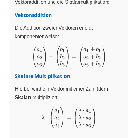
Vektoraddition und die Skalarmultiplikation:
Vektoraddition
Die Addition zweier Vektoren erfolgt
komponentenweise:
+
\begin{pmatrix} a_1 \\ a
a
b
a
b
1
1
1
1
+
+
=
a
b
a
b
2
2
2
2
+
a
b
a
b
3
3
3
3
Skalare Multiplikation
Hierbei wird ein Vektor mit einer Zahl (dem
Skalar
) multipliziert:
⋅
\lambda \cdot \begin{pma
a
λ
a
1
1
⋅
⋅
=
a
λ
a
λ
2
2
⋅
a
λ
a
3
3