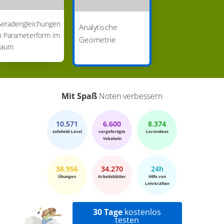
eradengleichungen
Analytische
n Parameterform im
Geometrie
Raum
Mit Spaß
Noten verbessern
10.571
6.600
8.374
sofaheld-Level
vorgefertigte
Lernvideos
Vokabeln
38.956
34.270
24h
Übungen
Arbeitsblätter
Hilfe von
Lehrkräften
30 Tage
kostenlos
testen