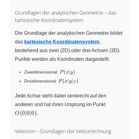
Grundlagen der analytischen Geometrie – das
kartesische Koordinatensystem
Die Grundlage der analytischen Geometrie bildet
das
kartesische Koordinatensystem
,
bestehend aus zwei (2D) oder drei Achsen (3D).
Punkte werden als Koordinaten dargestellt:
P(x|y)
(
∣
)
Zweidimensional:
P
x
y
P(x|y|z)
(
∣
∣
)
Dreidimensional:
P
x
y
z
Jede Achse steht dabei senkrecht auf den
O(0|0|0)
anderen und hat ihren Ursprung im Punkt
(
0∣0∣0
)
O
.
Vektoren – Grundlagen der Vektorrechnung