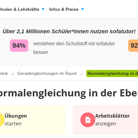
hulen & Lehrkräfte
Infos & Preise
Über 2,1 Millionen Schüler*innen nutzen sofatutor!
verstehen den Schulstoff mit sofatutor
94%
9
besser
etrie
Geradengleichungen im Raum
Normalengleichung in 
rmalengleichung in der Eb
Übungen
Arbeits­blätter
starten
anzeigen