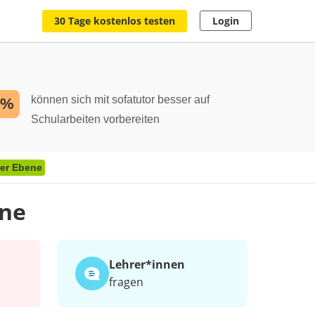
30 Tage kostenlos testen
Login
können sich mit sofatutor besser auf
2%
Schularbeiten vorbereiten
der Ebene
ene
Lehrer*​innen
fragen