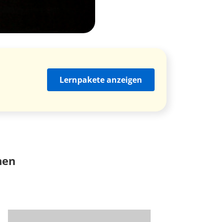
Lernpakete anzeigen
nen