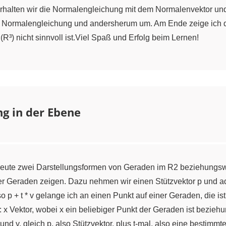
erhalten wir die Normalengleichung mit dem Normalenvektor un
e Normalengleichung und andersherum um. Am Ende zeige ich di
) nicht sinnvoll ist.Viel Spaß und Erfolg beim Lernen!
g in der Ebene
r heute zwei Darstellungsformen von Geraden im R2 beziehungsw
er Geraden zeigen. Dazu nehmen wir einen Stützvektor p und ad
lso p + t * v gelange ich an einen Punkt auf einer Geraden, die 
 x Vektor, wobei x ein beliebiger Punkt der Geraden ist beziehu
und y, gleich p, also Stützvektor, plus t-mal, also eine bestimm