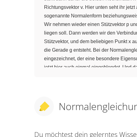
Richtungsvektor v. Hier unten seht ihr jetz
sogenannte Normalenform beziehungsweise 
Wir nehmen wieder einen Stützvektor p und 
liegen soll. Dann werden wir den Verbindu
Stützvektor, und dem beliebigen Punkt x au
die Gerade g entsteht. Bei der Normalengle
eingezeichnet, der eine besondere Eigensch
jetzt hier auch einmal eingeblendet. Und d
das heißt, Vektor x minus Vektor p mal, als
Winkel von 90 Grad aufspannt. Diese beid
zeigen, wie man von der Parametergleichun
Punkt A (3|4) und einen Punkt B (0|8). Und 
Normalengleichu
Stützvektor den Ortsvektor von A plus t-m
also: OA ist einfach nur (3|4) + t * AB. 0 – 3
Normalengleichung, wie ihr das seht, einen
Du möchtest dein gelerntes Wis
eben die Eigenschaft, n nenne ich jetzt mi