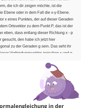
m, die ich dir zeigen möchte, ist die
e Ebene oder in dem Fall die x-y-Ebene.
tor x eines Punktes, der auf dieser Geraden
dem Ortsvektor zu dem Punkt P, das ist der
n eben, dass entlang dieser Richtung x - p
gesucht, den habe ich jetzt hier
ogonal zu der Geraden g sein. Das seht ihr
 dieser Verbindungsvektor zwischen x und p,
 eben orthogonal ist beziehungsweise einen
ene. Und das möchte ich jetzt euch einmal
el. So, das Beispiel ist: Wir haben einen
n, das heißt, x gleich, dazu nehmen wir als
 der Geraden benutzen. Das ergibt dann
Schritt ist folgender: Wir müssen jetzt in der
nd dieser orthogonale Vektor n, der besitzt
ormalengleichung in der
n mal dem Richtungsvektor (-3|4), das eben