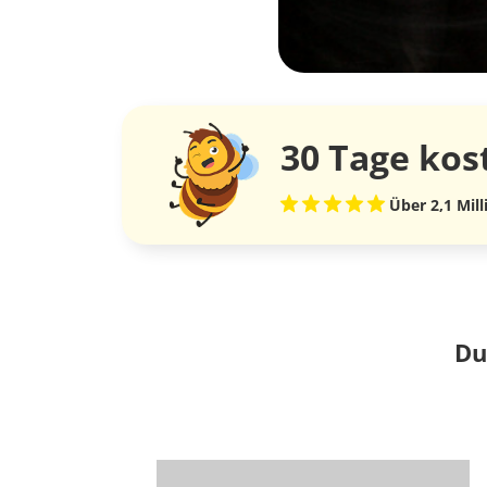
30 Tage
kos
Über 2,1 Mil
Du