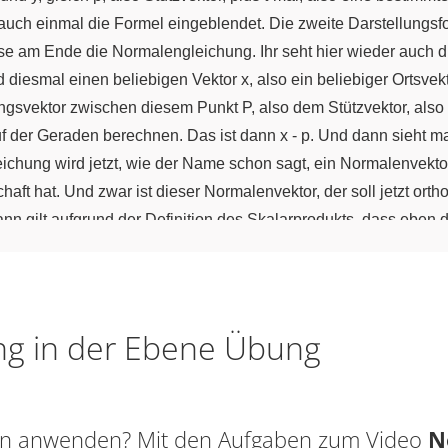
t auch einmal die Formel eingeblendet. Die zweite Darstellungsfor
am Ende die Normalengleichung. Ihr seht hier wieder auch di
diesmal einen beliebigen Vektor x, also ein beliebiger Ortsvek
ngsvektor zwischen diesem Punkt P, also dem Stützvektor, also 
f der Geraden berechnen. Das ist dann x - p. Und dann sieht ma
ichung wird jetzt, wie der Name schon sagt, ein Normalenvektor 
aft hat. Und zwar ist dieser Normalenvektor, der soll jetzt orth
ann gilt aufgrund der Definition des Skalarprodukts, dass eben
o im Skalarprodukt, mit diesem Vektor n gleich null ist, weil er
en Formen sind zwei Darstellungsformen von Geraden in der Eb
g in die Normalengleichung kommt. Dazu nehmen wir ein Beispi
wir wollen jetzt eben erstmal eine Parametergleichung aufstelle
ng in der Ebene Übung
al den Verbindungsvektor AB, den wir dann als Richtungsvektor
 = -3, 8 – 4 = 4. Das ist der erste Schritt, den wir tun. Der zweite 
 Normalenvektor finden, der orthogonal zu dieser Geraden ist. U
sen anwenden? Mit den Aufgaben zum Video
N
t den Koordinaten n
und n
, der besitzt die Eigenschaft, dass 