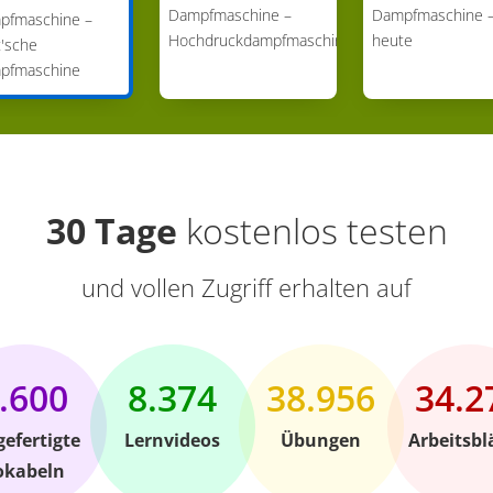
Dampfmaschine –
Dampfmaschine 
pfmaschine –
Hochdruckdampfmaschine
heute
'sche
pfmaschine
30 Tage
kostenlos testen
und vollen Zugriff erhalten auf
.600
8.374
38.956
34.2
gefertigte
Lernvideos
Übungen
Arbeitsbl
okabeln