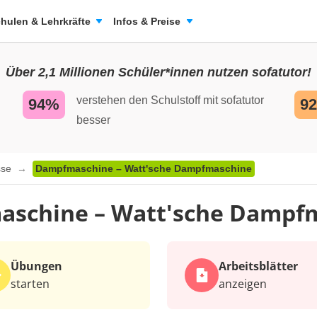
hulen & Lehrkräfte
Infos & Preise
Über 2,1 Millionen Schüler*innen nutzen sofatutor!
verstehen den Schulstoff mit sofatutor
94%
9
besser
sse
Dampfmaschine – Watt'sche Dampfmaschine
schine – Watt'sche Dampf
Übungen
Arbeits­blätter
starten
anzeigen