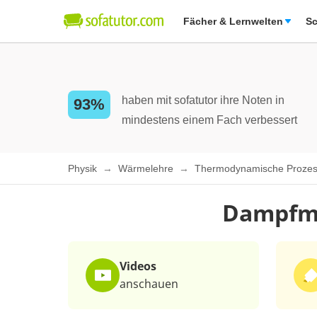
Fächer & Lernwelten
Sc
haben mit sofatutor ihre Noten in
93%
mindestens einem Fach verbessert
Physik
Wärmelehre
Thermodynamische Proze
Dampfma
Videos
anschauen