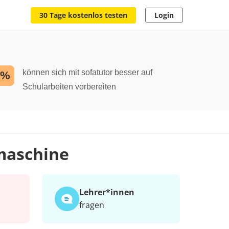
30 Tage kostenlos testen
Login
können sich mit sofatutor besser auf
2%
Schularbeiten vorbereiten
maschine
Lehrer*​innen
fragen