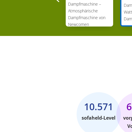
Dampfmaschine –
Dampfmaschine –
Dam
Dampfpumpe von
Atmosphärische
Watt
Savery
Dampfmaschine von
Dam
Newcomen
10.571
6
sofaheld-Level
vor
V