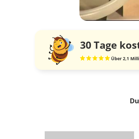
30 Tage
kos
Über 2,1 Mil
Du