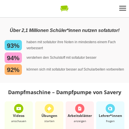
Über 2,1 Millionen Schüler*innen nutzen sofatutor!
haben mit sofatutor ihre Noten in mindestens einem Fach
93%
verbessert
94%
verstehen den Schulstoff mit sofatutor besser
92%
können sich mit sofatutor besser auf Schularbeiten vorbereiten
Dampfmaschine – Dampfpumpe von Savery
Videos
Übungen
Arbeits­blätter
Lehrer*​innen
anschauen
starten
anzeigen
fragen