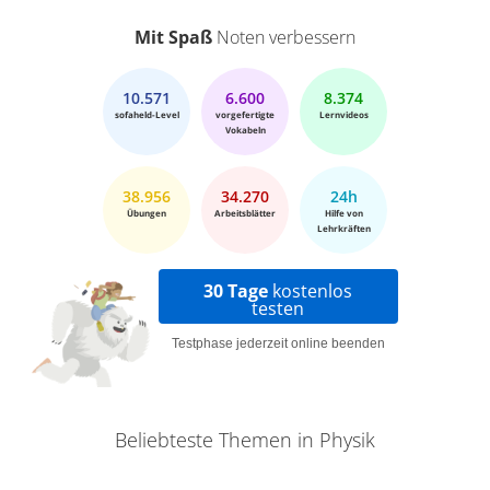
Mit Spaß
Noten verbessern
10.571
6.600
8.374
sofaheld-Level
vorgefertigte
Lernvideos
Vokabeln
38.956
34.270
24h
Übungen
Arbeitsblätter
Hilfe von
Lehrkräften
30 Tage
kostenlos
testen
Testphase jederzeit online beenden
Beliebteste Themen in Physik