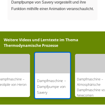
Dampfpumpe von Savery vorgestellt und ihre
Funktion mithilfe einer Animation veranschaulicht.
Weitere Videos und Lerntexte im Thema
Thermodynamische Prozesse
ampfmaschine –
Dampfmaschine –
Dampfmaschine –
eolipile von Heron
Atmosphärische
Dampfpumpe von
Dampfmaschine vo
Savery
Newcomen