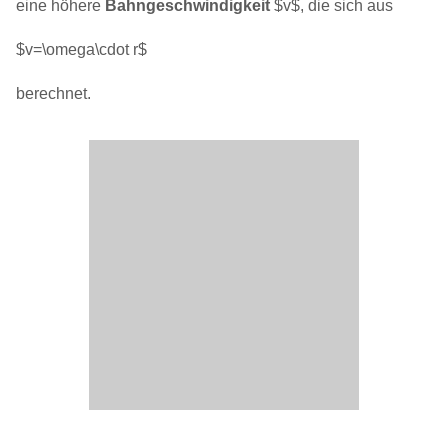
eine höhere
Bahngeschwindigkeit
$v$, die sich aus
$v=\omega\cdot r$
berechnet.