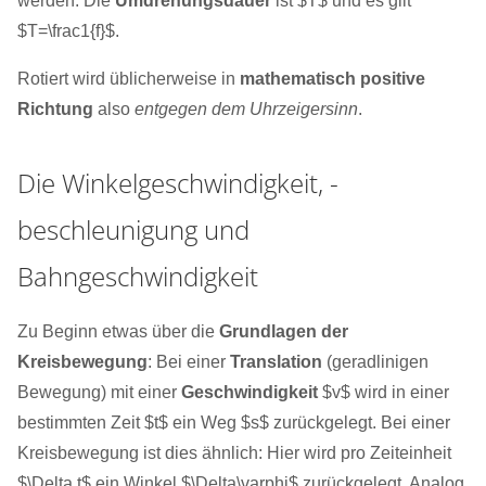
werden. Die
Umdrehungsdauer
ist $T$ und es gilt
$T=\frac1{f}$.
Rotiert wird üblicherweise in
mathematisch positive
Richtung
also
entgegen dem Uhrzeigersinn
.
Die Winkelgeschwindigkeit, -
beschleunigung und
Bahngeschwindigkeit
Zu Beginn etwas über die
Grundlagen der
Kreisbewegung
: Bei einer
Translation
(geradlinigen
Bewegung) mit einer
Geschwindigkeit
$v$ wird in einer
bestimmten Zeit $t$ ein Weg $s$ zurückgelegt. Bei einer
Kreisbewegung ist dies ähnlich: Hier wird pro Zeiteinheit
$\Delta t$ ein Winkel $\Delta\varphi$ zurückgelegt. Analog