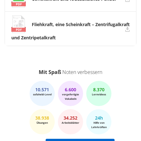
Fliehkraft, eine Scheinkraft – Zentrifugalkraft
und Zentripetalkraft
Mit Spaß
Noten verbessern
10.571
6.600
8.370
sofaheld-Level
vorgefertigte
Lernvideos
Vokabeln
38.938
34.252
24h
Übungen
Arbeitsblätter
Hilfe von
Lehrkräften