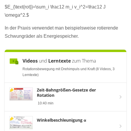
$E_{\text{rot}}=\sum_i \frac12 m_i v_i^2=\frac12 J
\omega^2.$
In der Praxis verwendet man beispielsweise rotierende
Schwungräder als Energiespeicher.
Videos
und
Lerntexte
zum Thema
Rotationsbewegung mit Drehimpuls und Kraft (8 Videos, 3
Lerntexte)
Zeit-Bahngrößen-Gesetze der
Rotation
10:40 min
Winkelbeschleunigung α