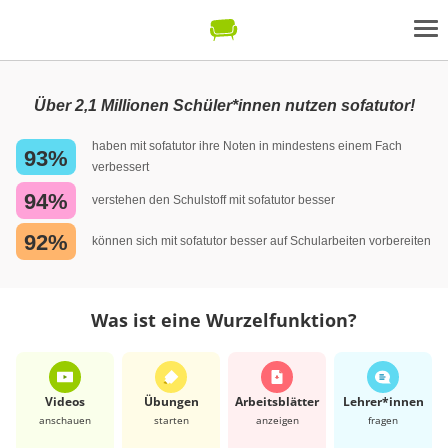
Über 2,1 Millionen Schüler*innen nutzen sofatutor!
haben mit sofatutor ihre Noten in mindestens einem Fach
93%
verbessert
94%
verstehen den Schulstoff mit sofatutor besser
92%
können sich mit sofatutor besser auf Schularbeiten vorbereiten
Was ist eine Wurzelfunktion?
Videos
Übungen
Arbeits­blätter
Lehrer*​innen
anschauen
starten
anzeigen
fragen