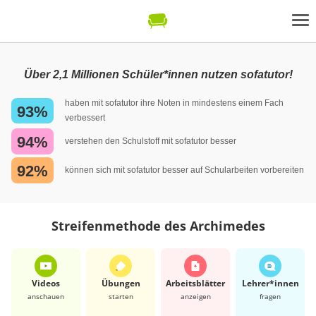
Über 2,1 Millionen Schüler*innen nutzen sofatutor!
haben mit sofatutor ihre Noten in mindestens einem Fach
93%
verbessert
94%
verstehen den Schulstoff mit sofatutor besser
92%
können sich mit sofatutor besser auf Schularbeiten vorbereiten
Streifenmethode des Archimedes
Videos
Übungen
Arbeits­blätter
Lehrer*​innen
anschauen
starten
anzeigen
fragen