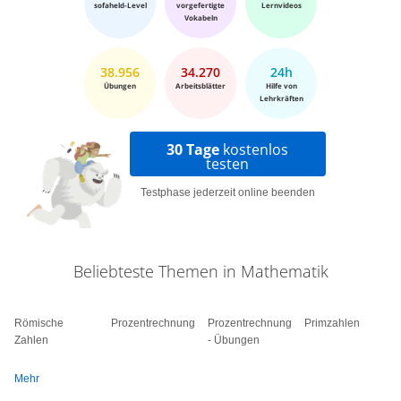
sofaheld-Level
vorgefertigte
Lernvideos
Vokabeln
38.956
34.270
24h
Übungen
Arbeitsblätter
Hilfe von
Lehrkräften
30 Tage
kostenlos
testen
Testphase jederzeit online beenden
Beliebteste Themen in Mathematik
Römische
Prozentrechnung
Prozentrechnung
Primzahlen
Zahlen
- Übungen
Mehr