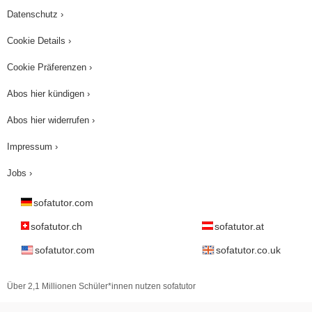
Beispiel Parallelität zur xy-Ebene, nur einen
Datenschutz ›
Achsenabschnittpunkt, nämlich den mit der z-
Cookie Details ›
Achse S
. Und in dem Fall gibt es auch
z
tatsächlich nur zwei Spurgeraden, nämlich g
xz
Cookie Präferenzen ›
und g
, die du auch eingezeichnet siehst. Und
yz
Abos hier kündigen ›
wenn du das Ganze jetzt nach unten schieben
würdest, wären die Spurgeraden die x-Achse und
Abos hier widerrufen ›
die y-Achse und es gäbe unendlich viele
Impressum ›
Achsenabschnittpunkte. Damit hätte ich jetzt die
Jobs ›
Sonderfälle, also Parallelität zur Achse oder zur
Ebene. Und im Folgenden werde ich mir dann
sofatutor.com
auch anschauen, wie das konkret aussieht am
sofatutor.ch
sofatutor.at
Beispiel einer Ebene, die schräg im Raum liegt,
sofatutor.com
sofatutor.co.uk
wie du diese Spurgeraden berechnen kannst.
Nachdem ich die Definitionen für
Über 2,1 Millionen Schüler*innen nutzen sofatutor
Achsenabschnittpunkte, Spurgeraden und