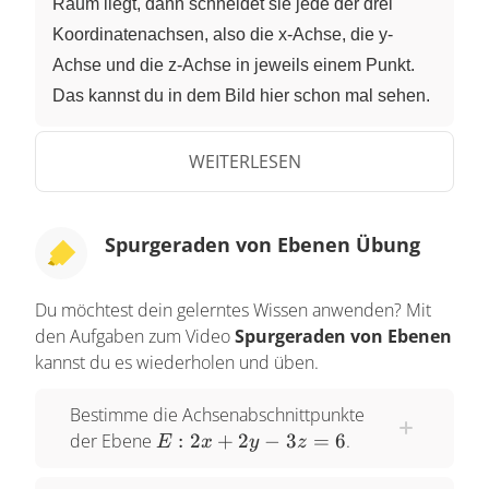
Raum liegt, dann schneidet sie jede der drei
Koordinatenachsen, also die x-Achse, die y-
Achse und die z-Achse in jeweils einem Punkt.
Das kannst du in dem Bild hier schon mal sehen.
Und das sind die sogenannten
Achsenabschnittpunkte, abgekürzt mit AAP. Das
WEITERLESEN
sind die Schnittpunkte der Ebene mit den
Koordinatenachsen. Und diese bezeichne ich im
Spurgeraden von Ebenen Übung
Folgenden mit S
, den Schnittpunkt mit der x-
x
Achse, S
und S
entsprechend den anderen
y
z
Du möchtest dein gelerntes Wissen anwenden? Mit
Achsen. Und wenn du dir jetzt die beiden
den Aufgaben zum Video
Spurgeraden von Ebenen
Schnittpunkte S
und S
in dem Bild anschaust,
x
y
kannst du es wiederholen und üben.
dann ist die Verbindung dieser beiden Punkte
eine Gerade. Und diese Gerade, ich habe sie
Bestimme die Achsenabschnittpunkte
jetzt im Bild mit g
bezeichnet, ist gerade die
E:
der Ebene
:
xy
2
+
2
−
3
=
6
.
E
x
y
z
Schnittgerade der Ebene mit der xy-
2x+2y-