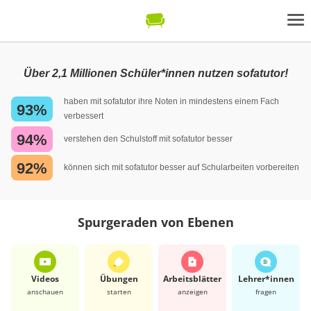
Über 2,1 Millionen Schüler*innen nutzen sofatutor!
haben mit sofatutor ihre Noten in mindestens einem Fach
93%
verbessert
94%
verstehen den Schulstoff mit sofatutor besser
92%
können sich mit sofatutor besser auf Schularbeiten vorbereiten
Spurgeraden von Ebenen
Videos
Übungen
Arbeits­blätter
Lehrer*​innen
anschauen
starten
anzeigen
fragen