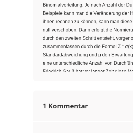
Binomialverteilung. Je nach Anzahl der Dur
Beispiele kann man die Veränderung der H
ihnen rechnen zu können, kann man diese Bi
null verschoben. Dann erfolgt die Normie
durch den zweiten Schritt entsteht, vorgen
zusammenfassen durch die Formel Z * σ(x) = 
Standardabweichung und μ den Erwartungsw
eine unterschiedliche Anzahl von Durchfü
Friedrich Gauß hat vor langer Zeit diese
dass er sogar auf dem 10 D-Mark Schein a
ist es möglich, beliebige Wahrscheinlichk
Anzahl der Durchführungen die Wahrschein
1 Kommentar
Gauß’schen Glockenkurve blenden wir die
besondere Funktionsgleichung beschrieben w
Zufallsgröße Z mit μ = 0 und σ = 1, so ergi
Standardnormalverteilung. Man kann die H