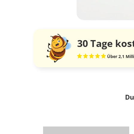
30 Tage
kos
Über 2,1 Mil
Du