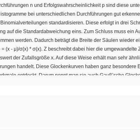
chführungen n und Erfolgswahrscheinlichkeit p sind diese unter
istogramme bei unterschiedlichen Durchführungen gut erkennen
nomialverteilungen standardisieren. Diese erfolgt in drei Schri
rung auf die Standardabweichung eins. Zum Schluss muss ein A
ommen werden. Dadurch beträgt die Breite der Säulen wieder ein
(x - μ)/σ(x) * σ(x). Z beschreibt dabei hier die umgewandelte Z
ert der Zufallsgröße x. Auf diese Weise erhält man sehr ähn
hrungen handelt. Diese Glockenkurven haben ganz besondere E
 Merkmale entdeckt. Darum nennt man sie auch Gauß’sche Glock
bgebildet wurde. Dort kann man auch die Gauß’sche Glockenkur
eiten zu unterschiedlichen Binomialverteilungen näherungswei
lichkeiten mit der Bernoulli-Formel nur schwer zu berechnen s
 Säulen aus. Nun können wir allein den Graphen sehen. Jede 
(
erden. Im Allgemeinen lautet sie f(x) = 1/(σ * Wurzel 2 π) * e
(-0,5 * z²)
bt sich dann die folgende Formel: φ(Z) = 1/(Wurzel 2π) * e
istogramme von binomialverteilten Zufallsgrößen besonders g