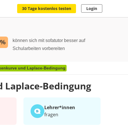
30 Tage kostenlos testen
Login
können sich mit sofatutor besser auf
2%
Schularbeiten vorbereiten
ckenkurve und Laplace-Bedingung
d Laplace-Bedingung
Lehrer*​innen
fragen