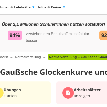
hulen & Lehrkräfte
Infos & Preise
Über 2,1 Millionen Schüler*innen nutzen sofatutor!
verstehen den Schulstoff mit sofatutor
94%
9
besser
hastik
Normalverteilung
Normalverteilung – Gaußsche Glo
 Gaußsche Glockenkurve un
Übungen
Arbeits­blätter
starten
anzeigen