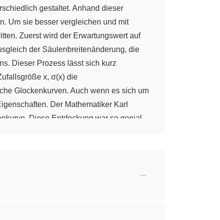
schiedlich gestaltet. Anhand dieser
. Um sie besser vergleichen und mit
tten. Zuerst wird der Erwartungswert auf
usgleich der Säulenbreitenänderung, die
s. Dieser Prozess lässt sich kurz
ufallsgröße x, σ(x) die
liche Glockenkurven. Auch wenn es sich um
igenschaften. Der Mathematiker Karl
enkurve. Diese Entdeckung war so genial,
ve erkennen. Mithilfe einer solchen Kurve
se zu berechnen. Da ab einer gewissen
ind. Zur näheren Untersuchung der
Gauß’sche Glockenkurve kann durch eine
-0,5 * ((x - μ)/σ)²)
. Betrachtet man aber unsere
. In diesem Fall spricht man dann von der
enau annähern, wenn die folgende