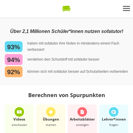
Über 2,1 Millionen Schüler*innen nutzen sofatutor!
haben mit sofatutor ihre Noten in mindestens einem Fach
93%
verbessert
94%
verstehen den Schulstoff mit sofatutor besser
92%
können sich mit sofatutor besser auf Schularbeiten vorbereiten
Berechnen von Spurpunkten
Videos
Übungen
Arbeits­blätter
Lehrer*​innen
anschauen
starten
anzeigen
fragen