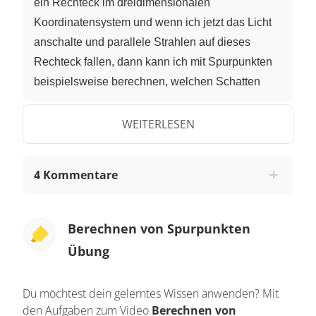
ein Rechteck im dreidimensionalen
Koordinatensystem und wenn ich jetzt das Licht
anschalte und parallele Strahlen auf dieses
Rechteck fallen, dann kann ich mit Spurpunkten
beispielsweise berechnen, welchen Schatten
dieses Rechteck in der Ebene wirft.Im Folgenden
erkläre ich dir erst, was Spurpunkte sind, und wir
WEITERLESEN
definieren die und dann zeige ich dir an
Beispielen verschiedene Varianten.Jetzt möchte
4 Kommentare
ich dir erklären was Spurpunkte sind. Dafür
schreiben wir uns die Definition von Spurpunkten
auf.Definition - Spurpunkte.Spurpunkte sind
Berechnen von Spurpunkten
nichts anderes als, Spurpunkte sind die
Übung
Schnittpunkte von Geraden mit den
Koordinatenebenen. Das möchte ich dir jetzt
Du möchtest dein gelerntes Wissen anwenden? Mit
auch unten an einem dreidimensionalen
den Aufgaben zum Video
Berechnen von