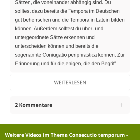
Sätzen, die voneinander abhängig sind. Du
solltest dazu bereits die Tempora im Deutschen
gut beherrschen und die Tempora in Latein bilden
können. Außerdem solltest du über- und
untergeordnete Sätze erkennen und
unterscheiden können und bereits die
sogenannte Coniugatio periphrastica kennen. Zur
Erinnerung und für diejenigen, die den Begriff
Coniugatio periphrastica noch nicht kennen,
werde ich sie später noch einmal kurz erklären. In
WEITERLESEN
der lateinischen Sprache wird im allgemeinen
sehr viel genauer als im Deutschen darauf
2 Kommentare
geachtet, in welchem Zeitverhältnis ein
übergeordneter Satz und ein untergeordneter
Satz stehen. Es gibt drei verschiedene
Möglichkeiten für das Zeitverhältnis von über-
Weitere Videos im Thema
Consecutio temporum -