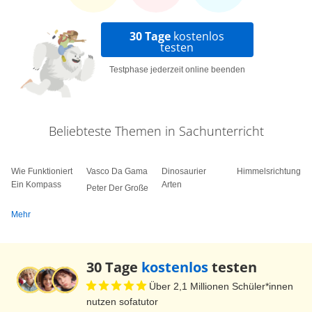
drauf und drauf und daraus musst du jetzt einen
Film machen, der ist wie lange?” „01:30 Minuten.”
30 Tage
kostenlos
„Viel Erfolg. Ich schaue dir über die Schulter. Auf
testen
der grünen Videokassette sind mehr als zehn
Testphase jederzeit online beenden
Minuten von der Demo. Also, viel zu viel. Und in
weniger als einer Stunde soll der fertige Film in
den Nachrichten gesendet werden. Deswegen
Beliebteste Themen in Sachunterricht
schnell in das Schnittmobil. Das ist eine Art
Wohnmobil. Aber statt Betten und Gaskocher gibt
Wie Funktioniert
Vasco Da Gama
Dinosaurier
Himmelsrichtungen
es hier jede Menge Technik. So, ihr zwei werdet
Ein Kompass
Arten
Peter Der Große
jetzt aktiv hier drinnen.” „Genau, wir haben ja
Mehr
gerade die Bilder aufgenommen und haben da
alles gefilmt, also, alles, was wir gesehen haben,
die interessantesten Sachen und die besten
30 Tage
kostenlos
testen
Sachen nehmen wir jetzt raus und schneiden die
Über 2,1 Millionen Schüler*innen
zusammen, damit wir nur die besten Sachen in
nutzen sofatutor