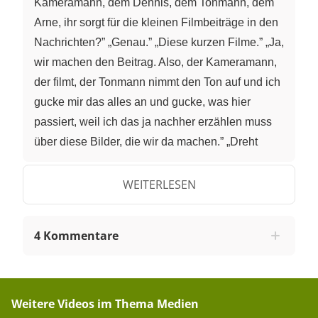
Kameramann, dem Dennis, dem Tonmann, dem
Arne, ihr sorgt für die kleinen Filmbeiträge in den
Nachrichten?” „Genau.” „Diese kurzen Filme.” „Ja,
wir machen den Beitrag. Also, der Kameramann,
der filmt, der Tonmann nimmt den Ton auf und ich
gucke mir das alles an und gucke, was hier
passiert, weil ich das ja nachher erzählen muss
über diese Bilder, die wir da machen.” „Dreht
euch mal um. Darüber berichtet ihr nämlich, über
eine Demonstration. Und jetzt geht es schon los.
WEITERLESEN
Ein neues Gesetz könnte dazu führen, dass viele
Hafenarbeiter ihren Arbeitsplatz verlieren.
4 Kommentare
Deswegen demonstrieren sie auf dem
Hafengelände. Und wann kommt das in den
Nachrichten? Morgen? Oder wann?” „Nein, heute
direkt um zwei.” „Um zwei?” „heute Mittag.” „Das
Weitere Videos im Thema
Medien