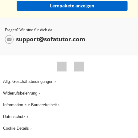
den 01:30 zusammen haben.” „Den Anfang von
Lernpakete anzeigen
deinem Text hast du schon geschrieben.” „Genau.
Also, ich habe halt die Bilder, die wir gefilmt und
dazu muss ja der Text passen. Also, wenn man
Fragen? Wir sind für dich da!
da jetzt einen Container sieht oder einen großen
support@sofatutor.com
Kran, dann muss ich auch sagen, warum man
den dann sieht. Also, das ist dann zum Beispiel -.
Jetzt klingelt mein Handy.” „Tagesschau ruft
schon an. Jetzt bin ich gespannt. Wo bleiben die
Bilder? Während Florian telefoniert, kann ich
Allg. Geschäftsbedingungen ›
euch Cutter Wolfgang vorstellen. Bei dem Schnitt
Widerrufsbelehrung ›
kopiert er die besten Infos und Bilder von Florians
Kassette hintereinander auf eine neue Kassette.
Information zur Barrierefreiheit ›
So entsteht Stück für Stück der fertige Film. Und
Datenschutz ›
damit die Zuschauer verstehen, was gerade zu
Cookie Details ›
sehen ist, spricht Florian noch einen Text drauf,