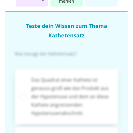
merken
Teste dein Wissen zum Thema
Kathetensatz
Was besagt der Kathetensatz?
Das Quadrat einer Kathete ist
genauso groß wie das Produkt aus
der Hypotenuse und dem an diese
Kathete angrenzenden
Hypotenusenabschnitt.