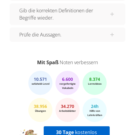
Gib die korrekten Definitionen der
Begriffe wieder.
Prüfe die Aussagen.
Mit Spaß
Noten verbessern
10.571
6.600
8.374
sofaheld-Level
vorgefertigte
Lernvideos
Vokabeln
38.956
34.270
24h
Übungen
Arbeitsblätter
Hilfe von
Lehrkräften
30 Tage
kostenlos