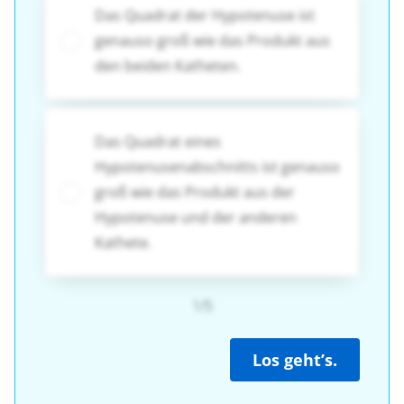
Das Quadrat der Hypotenuse ist
genauso groß wie das Produkt aus
den beiden Katheten.
Das Quadrat eines
Hypotenusenabschnitts ist genauso
groß wie das Produkt aus der
Hypotenuse und der anderen
Kathete.
1/5
Los geht’s.