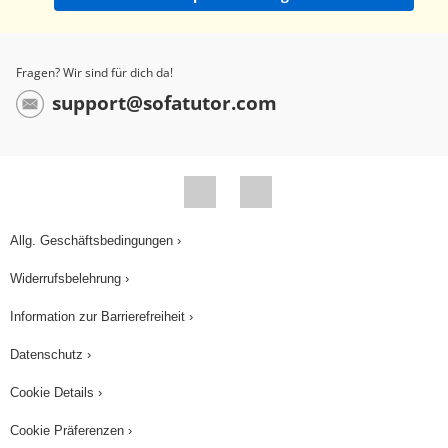
Die ihr zugehörige Strecke ist SA2, da SA1 und
SA2 auf derselben Geraden liegen. Wir setzen
sie miteinander ins Verhältnis. Die Strecke 'S B1'
Fragen? Wir sind für dich da!
hat eine Länge von 12 und 'S B2' von 7
support@sofatutor.com
Längeneinheiten. Die Strecke 'S B1' gehört im
Strahlensatz zur Strecke 'S B2', weil sie beide
wiederum auf derselben Geraden liegen. Nach
dem ersten Strahlensatz sind die beiden
Verhältnisse gleich groß. Wir berechnen die
Allg. Geschäftsbedingungen ›
Länge der Strecke 'S A1', setzen dazu die
Widerrufsbelehrung ›
bekannten Werte ein machen aus der
Verhältnisgleichung eine Bruchgleichung und
Information zur Barrierefreiheit ›
stellen die Gleichung um. Die Strecke SA1 muss
Datenschutz ›
also circa 10,3 Längeneinheiten lang sein. Wir
Cookie Details ›
fassen zusammen: Beide Strahlensätze gelten
auch dann, wenn der Scheitelpunkt zwischen den
Cookie Präferenzen ›