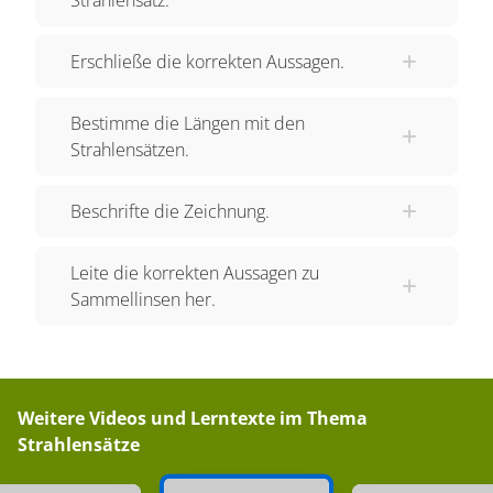
des Saturnbildes am Punkt S durch. Dann landen
alle Streckenabschnitte auf der gleichen Seite
Erschließe die korrekten Aussagen.
von S. Bei dieser Figur können wir den
Strahlensatz anwenden! Die gesuchte Größe ist
Bestimme die Längen mit den
der Durchmesser der Saturnringe, wir bezeichnen
Strahlensätzen.
sie mit 'x'. Die zugehörige Strecke ist die Größe
des Bildes, die wir mit 'b' bezeichnen wollen. 'x'
Beschrifte die Zeichnung.
und 'b' verhalten sich zueinander wie die
zugehörigen Strecken auf den entsprechenden
Leite die korrekten Aussagen zu
Strahlen: Zum Saturn gehört die Strecke 'L1' zum
Sammellinsen her.
Bild des Saturns die Strecke 'L2'. Der zweite
Strahlensatz besagt nun: 'x' zu 'b' verhält sich wie
'L1' zu 'L2'. Nach einer Umformung erhalten wir
diese Gleichung für 'x'. Würde die Gleichung
Weitere Videos und Lerntexte im Thema
auch gelten, wenn wir zuvor nicht punktspiegeln?
Strahlensätze
Und da sich beim Punktspiegeln die Längen der