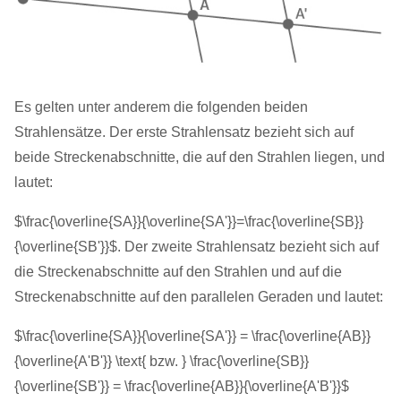
Es gelten unter anderem die folgenden beiden
Strahlensätze. Der erste Strahlensatz bezieht sich auf
beide Streckenabschnitte, die auf den Strahlen liegen, und
lautet:
$\frac{\overline{SA}}{\overline{SA'}}=\frac{\overline{SB}}
{\overline{SB'}}$. Der zweite Strahlensatz bezieht sich auf
die Streckenabschnitte auf den Strahlen und auf die
Streckenabschnitte auf den parallelen Geraden und lautet:
$\frac{\overline{SA}}{\overline{SA'}} = \frac{\overline{AB}}
{\overline{A'B'}} \text{ bzw. } \frac{\overline{SB}}
{\overline{SB'}} = \frac{\overline{AB}}{\overline{A'B'}}$