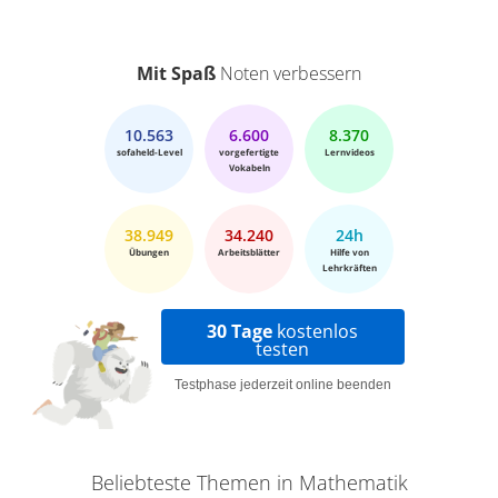
Mit Spaß
Noten verbessern
10.563
6.600
8.370
sofaheld-Level
vorgefertigte
Lernvideos
Vokabeln
38.949
34.240
24h
Übungen
Arbeitsblätter
Hilfe von
Lehrkräften
30 Tage
kostenlos
testen
Testphase jederzeit online beenden
Beliebteste Themen in Mathematik