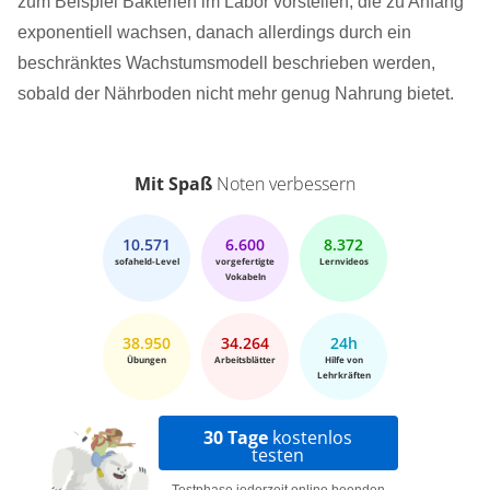
zum Beispiel Bakterien im Labor vorstellen, die zu Anfang
exponentiell wachsen, danach allerdings durch ein
beschränktes Wachstumsmodell beschrieben werden,
sobald der Nährboden nicht mehr genug Nahrung bietet.
Mit Spaß
Noten verbessern
10.571
6.600
8.372
sofaheld-Level
vorgefertigte
Lernvideos
Vokabeln
38.950
34.264
24h
Übungen
Arbeitsblätter
Hilfe von
Lehrkräften
30 Tage
kostenlos
testen