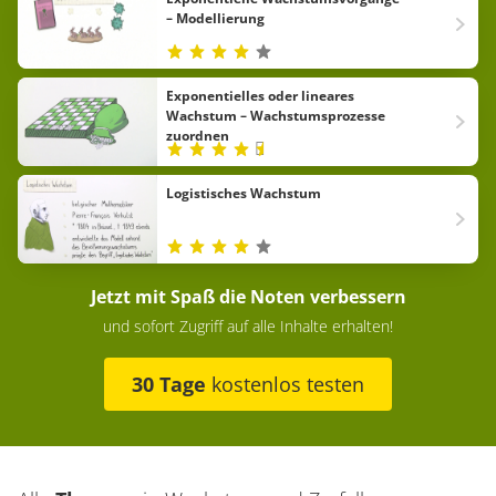
– Modellierung
Exponentielles oder lineares
Wachstum – Wachstumsprozesse
zuordnen
Logistisches Wachstum
Jetzt mit Spaß die Noten verbessern
und sofort Zugriff auf alle Inhalte erhalten!
30 Tage
kostenlos testen