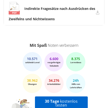
Indirekte Fragesätze nach Ausdrücken des
Zweifelns und Nichtwissens
Mit Spaß
Noten verbessern
10.571
6.600
8.375
sofaheld-Level
vorgefertigte
Lernvideos
Vokabeln
38.962
34.276
24h
Übungen
Arbeitsblätter
Hilfe von
Lehrkräften
30 Tage
kostenlos
testen