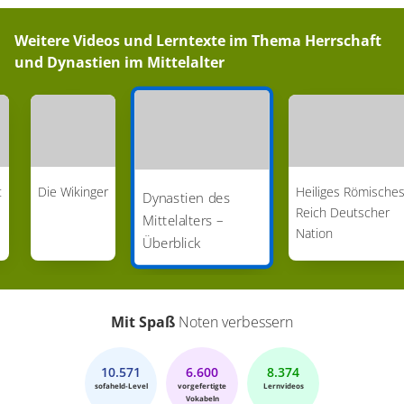
Weitere Videos und Lerntexte im Thema
Herrschaft
und Dynastien im Mittelalter
t
Die Wikinger
Heiliges Römische
Dynastien des
Reich Deutscher
Mittelalters –
Nation
Überblick
Mit Spaß
Noten verbessern
10.571
6.600
8.374
sofaheld-Level
vorgefertigte
Lernvideos
Vokabeln