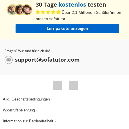
schreiben, der in einem Teich viele Abenteuer
30 Tage
kostenlos
testen
erlebt. Und Teo träumt schon von einem
Über 2,1 Millionen Schüler*innen
sprechenden Auto. Fällt dir auch etwas
nutzen sofatutor
spannendes ein, über das du eine Geschichte
Lernpakete anzeigen
schreiben möchtest? Versuch es doch mal!
Viel Spaß und bis bald!
Fragen? Wir sind für dich da!
support@sofatutor.com
Allg. Geschäftsbedingungen ›
Widerrufsbelehrung ›
Information zur Barrierefreiheit ›