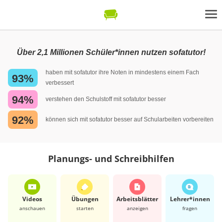
Über 2,1 Millionen Schüler*innen nutzen sofatutor!
haben mit sofatutor ihre Noten in mindestens einem Fach
93%
verbessert
94%
verstehen den Schulstoff mit sofatutor besser
92%
können sich mit sofatutor besser auf Schularbeiten vorbereiten
Planungs- und Schreibhilfen
Videos
Übungen
Arbeits­blätter
Lehrer*​innen
anschauen
starten
anzeigen
fragen