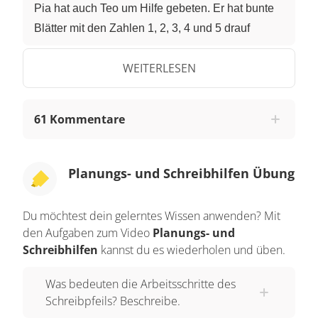
Pia hat auch Teo um Hilfe gebeten. Er hat bunte
Blätter mit den Zahlen 1, 2, 3, 4 und 5 drauf
mitgebracht. Für dich zu Hause reicht auch ein
WEITERLESEN
Blatt mit den Zahlen 1 bis 5. Und Teo hat auch
Schilder mitgebracht. Darauf stehen jeweils die
Namen der Schüler: Marie, Peter, Jonas, Sophia
61 Kommentare
und Max. Teo hängt alle Namensschilder unter
das 1. Blatt. Pia erklärt, dass das ein sogenannter
Schreibpfeil ist. Dieser Pfeil zeigt uns wie wir in 5
Planungs- und Schreibhilfen Übung
Schritten eine tolle Geschichte schreiben. Zuerst
beginnen alle mit der 1. Das heißt jeder plant
Du möchtest dein gelerntes Wissen anwenden? Mit
seine Geschichte. Planen heißt sich überlegen
den Aufgaben zum Video
Planungs- und
worum sich die Geschichte handeln soll. Peter
Schreibhilfen
kannst du es wiederholen und üben.
möchte zum Beispiel eine Geschichte über
Was bedeuten die Arbeitsschritte des
Monster schreiben. Aber es soll ein nettes
Schreibpfeils? Beschreibe.
Monster sein. Jetzt möchte Peter anfangen seine