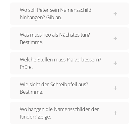
Geschichte zu schreiben.
Wo soll Peter sein Namensschild
hinhängen? Gib an.
Deshalb hängt er seinen Namen jetzt an die 2.
Nun schreibt Peter seine Geschichte über Aliens
Was muss Teo als Nächstes tun?
auf. Sie lautet so: Eines Tages saß Teo auf einer
Bestimme.
grünen Wiese. Er genoss den Tag und blinzelte in
die Sonne und hörte den Vögeln zu. Ganz
Welche Stellen muss Pia verbessern?
plötzlich hörte er hinter sich einen Knall. Da sah
Prüfe.
er es, ein grünes Monster. Und es winkte ihm. Da
war Teo sprachlos.
Wie sieht der Schreibpfeil aus?
Bestimme.
Pia findet das schon ziemlich gut. Sie weiß, dass
man manchmal ein Wort oder einen Buchstaben
Wo hängen die Namensschilder der
vergessen kann. Darum soll Peter sich seine
Kinder? Zeige.
Geschichte noch einmal kurz durchlesen. Daher
hängt Peter seinen Namen jetzt an die 3 zum
überprüfen. Er liest sich seine Geschichte also