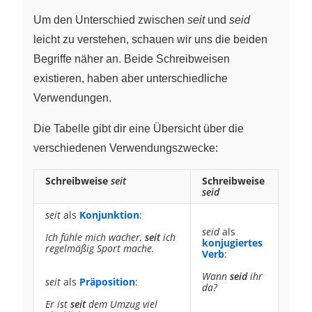
Um den Unterschied zwischen
seit
und
seid
leicht zu verstehen, schauen wir uns die beiden
Begriffe näher an. Beide Schreibweisen
existieren, haben aber unterschiedliche
Verwendungen.
Die Tabelle gibt dir eine Übersicht über die
verschiedenen Verwendungszwecke:
Schreibweise
seit
Schreibweise
seid
seit
als
Konjunktion
:
seid
als
Ich fühle mich wacher,
seit
ich
konjugiertes
regelmäßig Sport mache.
Verb
:
Wann
seid
ihr
seit
als
Präposition
:
da?
Er ist
seit
dem Umzug viel