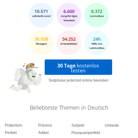
10.571
6.600
8.372
sofaheld-Level
vorgefertigte
Lernvideos
Vokabeln
38.938
34.252
24h
Übungen
Arbeitsblätter
Hilfe von
Lehrkräften
30 Tage
kostenlos
testen
Testphase jederzeit online beenden
Beliebteste Themen in Deutsch
Präteritum
Präsens
Subjekt
Umlaute
Perfekt
Artikel
Plusquamperfekt