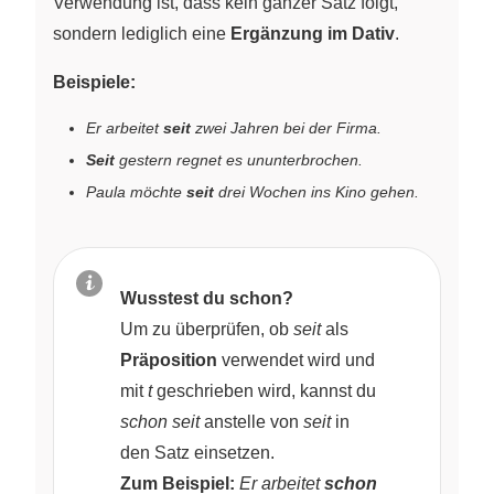
Verwendung ist, dass kein ganzer Satz folgt,
sondern lediglich eine
Ergänzung im Dativ
.
Beispiele:
Er arbeitet
seit
zwei Jahren bei der Firma.
Seit
gestern regnet es ununterbrochen.
Paula möchte
seit
drei Wochen ins Kino gehen.
Wusstest du schon?
Um zu überprüfen, ob
seit
als
Präposition
verwendet wird und
mit
t
geschrieben wird, kannst du
schon seit
anstelle von
seit
in
den Satz einsetzen.
Zum Beispiel:
Er arbeitet
schon