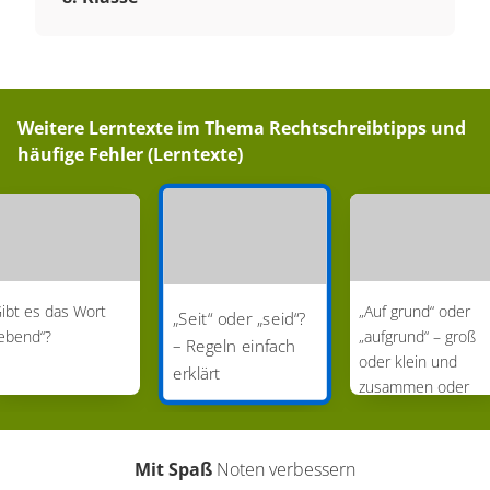
Weitere Lerntexte im Thema
Rechtschreibtipps und
häufige Fehler (Lerntexte)
ibt es das Wort
„Auf grund“ oder
„Seit“ oder „seid“?
ebend“?
„aufgrund“ – groß
– Regeln einfach
oder klein und
erklärt
zusammen oder
getrennt?
Mit Spaß
Noten verbessern