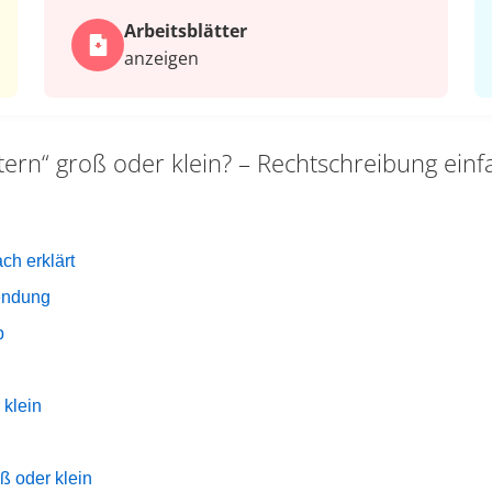
Arbeits­blätter
anzeigen
tern“ groß oder klein? – Rechtschreibung einfa
ch erklärt
endung
b
 klein
ß oder klein