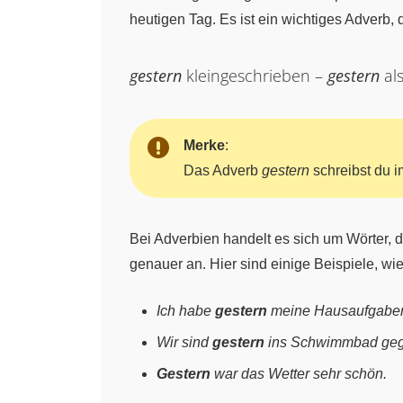
heutigen Tag. Es ist ein wichtiges Adverb, 
gestern
kleingeschrieben –
gestern
al
Merke
:
Das Adverb
gestern
schreibst du i
Bei Adverbien handelt es sich um Wörter,
genauer an. Hier sind einige Beispiele, wi
Ich habe
gestern
meine Hausaufgaben
Wir sind
gestern
ins Schwimmbad ge
Gestern
war das Wetter sehr schön.