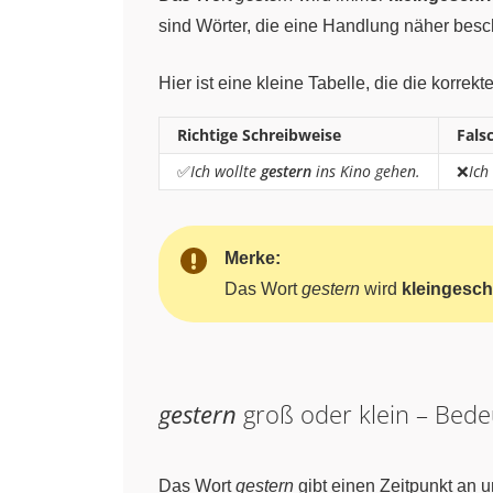
sind Wörter, die eine Handlung näher besc
Hier ist eine kleine Tabelle, die die korre
Richtige Schreibweise
Fals
✅
Ich wollte
gestern
ins Kino gehen.
❌
Ich
Merke:
Das Wort
gestern
wird
kleingesch
gestern
groß oder klein – Bed
Das Wort
gestern
gibt einen Zeitpunkt an u