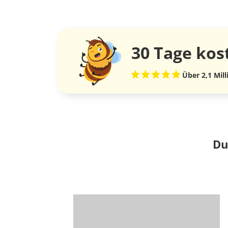
30 Tage
kos
Über 2,1 Mil
Du