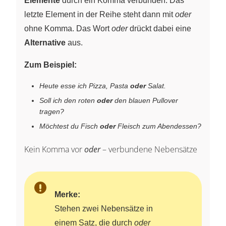
Elemente
durch ein Komma verbunden. Das
letzte Element in der Reihe steht dann mit
oder
ohne Komma. Das Wort
oder
drückt dabei eine
Alternative
aus.
Zum Beispiel:
Heute esse ich Pizza, Pasta
oder
Salat.
Soll ich den roten
oder
den blauen Pullover
tragen?
Möchtest du Fisch
oder
Fleisch zum Abendessen?
Kein Komma vor
oder
– verbundene Nebensätze
Merke:
Stehen zwei Nebensätze in
einem Satz, die durch
oder