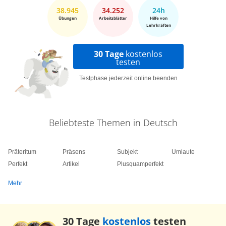
38.945
34.252
24h
Übungen
Arbeitsblätter
Hilfe von
Lehrkräften
30 Tage
kostenlos
testen
Testphase jederzeit online beenden
Beliebteste Themen in Deutsch
Präteritum
Präsens
Subjekt
Umlaute
Perfekt
Artikel
Plusquamperfekt
Mehr
30 Tage
kostenlos
testen