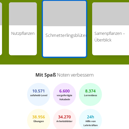
Nutzpflanzen
Samenpflanzen –
Schmetterlingsblütengewächse
Überblick
Mit Spaß
Noten verbessern
10.571
6.600
8.374
sofaheld-Level
vorgefertigte
Lernvideos
Vokabeln
38.956
34.270
24h
Übungen
Arbeitsblätter
Hilfe von
Lehrkräften