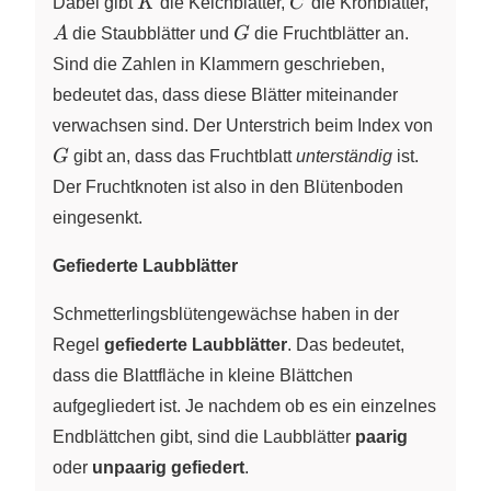
K
C
A
Dabei gibt
K
die Kelchblätter,
C
die Kronblätter,
G
A
die Staubblätter und
G
die Fruchtblätter an.
Sind die Zahlen in Klammern geschrieben,
bedeutet das, dass diese Blätter miteinander
G
verwachsen sind. Der Unterstrich beim Index von
G
gibt an, dass das Fruchtblatt
unterständig
ist.
Der Fruchtknoten ist also in den Blütenboden
eingesenkt.
Gefiederte Laubblätter
Schmetterlingsblütengewächse haben in der
Regel
gefiederte Laubblätter
. Das bedeutet,
dass die Blattfläche in kleine Blättchen
aufgegliedert ist. Je nachdem ob es ein einzelnes
Endblättchen gibt, sind die Laubblätter
paarig
oder
unpaarig gefiedert
.