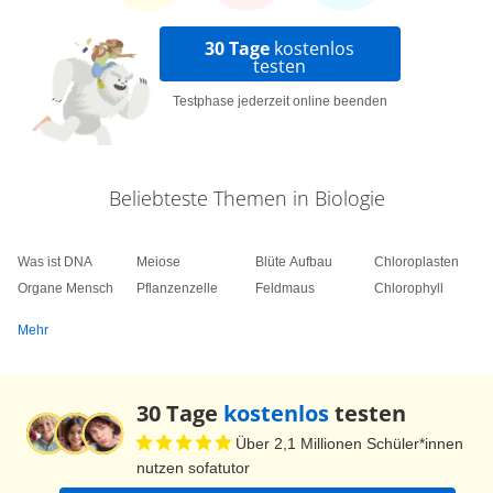
30 Tage
kostenlos
testen
Testphase jederzeit online beenden
Beliebteste Themen in Biologie
Was ist DNA
Meiose
Blüte Aufbau
Chloroplasten
Organe Mensch
Pflanzenzelle
Feldmaus
Chlorophyll
Mehr
30 Tage
kostenlos
testen
Über 2,1 Millionen Schüler*innen
nutzen sofatutor