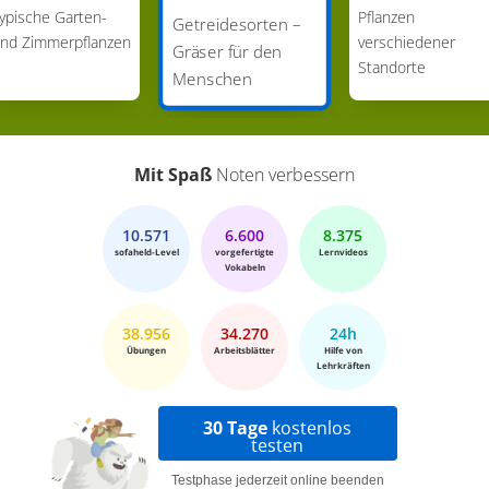
ypische Garten-
Pflanzen
Getreidesorten –
nd Zimmerpflanzen
verschiedener
Gräser für den
Standorte
Menschen
Mit Spaß
Noten verbessern
10.571
6.600
8.375
sofaheld-Level
vorgefertigte
Lernvideos
Vokabeln
38.956
34.270
24h
Übungen
Arbeitsblätter
Hilfe von
Lehrkräften
30 Tage
kostenlos
testen
Testphase jederzeit online beenden