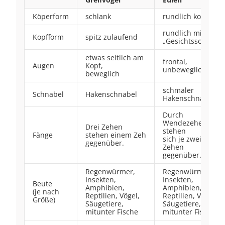
Köperform
schlank
rundlich kompakt
rundlich mit
Kopfform
spitz zulaufend
„Gesichtsschleier“
etwas seitlich am
frontal,
Augen
Kopf,
unbeweglich
beweglich
schmaler
Schnabel
Hakenschnabel
Hakenschnabel
Durch
Wendezehe
Drei Zehen
stehen
Fänge
stehen einem Zeh
sich je zwei
gegenüber.
Zehen
gegenüber.
Regenwürmer,
Regenwürmer,
Insekten,
Insekten,
Beute
Amphibien,
Amphibien,
(je nach
Reptilien, Vögel,
Reptilien, Vögel,
Größe)
Säugetiere,
Säugetiere,
mitunter Fische
mitunter Fische