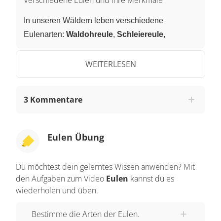
In unseren Wäldern leben verschiedene
Eulenarten:
Waldohreule
,
Schleiereule
,
Waldkauz
,
Steinkauz
, Uhu und einige andere
mehr. Es gibt eine ganze Reihe von Merkmalen,
WEITERLESEN
die fast alle Eulen gemeinsam haben: Die
Körperform.
3 Kommentare
Eulen wirken nicht feingliedrig, sondern kompakt,
fast plump. Der große Kopf sitzt scheinbar ohne
Eulen Übung
Hals auf dem Körper. Die Augen sitze nicht wie
bei anderen Raubvögeln seitlich am Kopf,
Du möchtest dein gelerntes Wissen anwenden? Mit
sondern sind nach vorne ausgerichtet.
den Aufgaben zum Video
Eulen
kannst du es
Das Gesicht wirkt flach und ist oft anderes
wiederholen und üben.
gefiedert als der Körper- man spricht vom
Bestimme die Arten der Eulen.
Gesichtsschleier
der Eulen. Mitten drinnen zwei