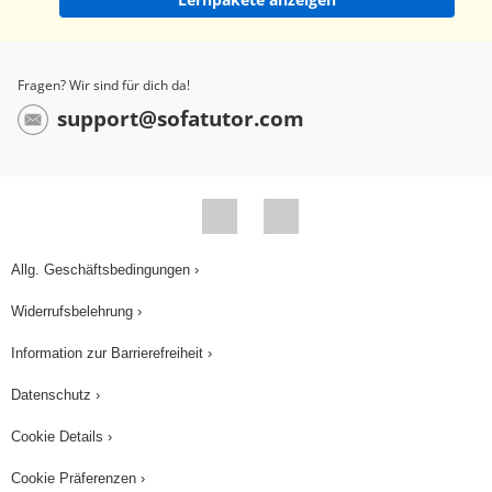
Wasser. Zu den wenigen Baumarten, die mit dem
hier herrschenden hohen Grundwasser
zurechtkommen, gehört die Schwarzerle. In diese
Fragen? Wir sind für dich da!
amphibische Welt hat sich ein Kranichpaar
support@sofatutor.com
zurückgezogen, um zu brüten. Ihre zwei Eier
liegen auf einem unscheinbaren Nest aus
Zweigen und Pflanzenstücken am Fuße einer
Erle. Das Licht- und Schattenspiel der
Bruchwälder bietet den Altkranichen eine gute
Allg. Geschäftsbedingungen ›
Tarnung. Aufgrund ihres grau braunen Gefieders
Widerrufsbelehrung ›
sind die Tiere trotz ihrer Größe aus der
Information zur Barrierefreiheit ›
Entfernung schwer zu entdecken. Wie ein
Burggraben schützt zudem der Waldtümpel das
Datenschutz ›
Kranichnest. Doch wer kann den großen Vögeln
Cookie Details ›
überhaupt gefährlich werden? Unser Kranichpaar
Cookie Präferenzen ›
teil sich seinen Brutplatz mit ganz