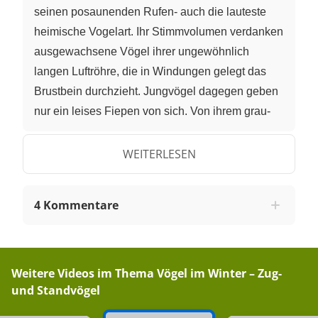
seinen posaunenden Rufen- auch die lauteste
heimische Vogelart. Ihr Stimmvolumen verdanken
ausgewachsene Vögel ihrer ungewöhnlich
langen Luftröhre, die in Windungen gelegt das
Brustbein durchzieht. Jungvögel dagegen geben
nur ein leises Fiepen von sich. Von ihrem grau-
braun gefärbten Gefieder heben sich deutlich der
schwarz-weiß gezeichnete Kopf und Hals ab.
WEITERLESEN
Auffällig ist ihr leuchten rote, federlose Kopfplatte.
Zur Eleganz der langweiligen Vögel trägt die
4 Kommentare
sogenannte Schleppe bei. Wuschig verlängerte
Schwungfeder der Armschwingen, die die kurze
Schwanz überdecken. Aufgestellt lassen sie
Kraniche noch majestätischer erscheinen. In der
Weitere Videos im Thema
Vögel im Winter – Zug-
und Standvögel
Nähe der rastendenen Kraniche steht ein anderer
grauer Vogel. Ein Graureiher. Er ist wesentlich