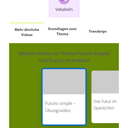
Vokabeln
Grundlagen zum
Mehr ähnliche
Transkript
2 K
Thema
Videos
Weitere Videos im Thema Futuro Simple
und Futuro Inmediato
Das Futur im
Futuro simple –
Spanischen
Übungsvideo