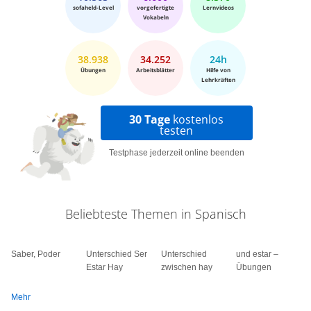
sofaheld-Level
vorgefertigte
Lernvideos
Vokabeln
38.938
34.252
24h
Übungen
Arbeitsblätter
Hilfe von
Lehrkräften
30 Tage
kostenlos
testen
Testphase jederzeit online beenden
Beliebteste Themen in Spanisch
Saber, Poder
Unterschied Ser
Unterschied
und estar –
Estar Hay
zwischen hay
Übungen
Mehr