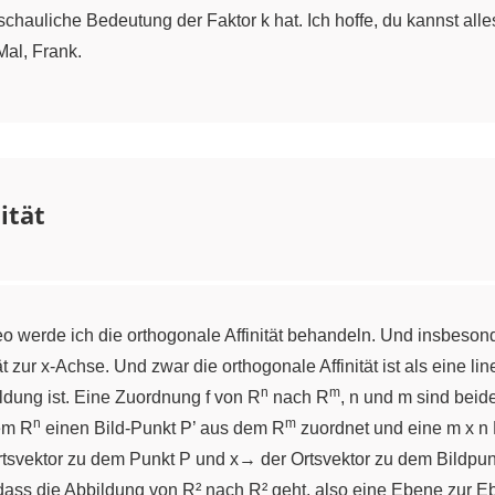
uliche Bedeutung der Faktor k hat. Ich hoffe, du kannst alles 
al, Frank.
ität
o werde ich die orthogonale Affinität behandeln. Und insbesonder
t zur x-Achse. Und zwar die orthogonale Affinität ist als eine l
n
m
ldung ist. Eine Zuordnung f von R
nach R
, n und m sind beide
n
m
em R
einen Bild-Punkt P’ aus dem R
zuordnet und eine m x n Ma
 Ortsvektor zu dem Punkt P und x→ der Ortsvektor zu dem Bildpun
dass die Abbildung von R² nach R² geht, also eine Ebene zur Ebe