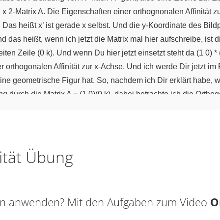
 2 x 2-Matrix A. Die Eigenschaften einer orthognonalen Affinität 
 Das heißt x’ ist gerade x selbst. Und die y-Koordinate des Bild
as heißt, wenn ich jetzt die Matrix mal hier aufschreibe, ist di
ten Zeile (0 k). Und wenn Du hier jetzt einsetzt steht da (1 0) * (x y
 orthogonalen Affinität zur x-Achse. Und ich werde Dir jetzt i
ne geometrische Figur hat. So, nachdem ich Dir erklärt habe, was
durch die Matrix A = (1 0)(0 k), dabei betrachte ich die Orthog
olgenden schauen, welchen Einfluss der Faktor k auf meine Punkte
nd hier hast Du schon mal eine Tabelle mit verschiedenen Beisp
xemplarisch einen Bildpunkt angeben. Und hier links siehst Du s
n 1. Das heißt hier in der der Matrix A steht 1. Das heißt die Matr
ität Übung
nd C (1;3) anschaust und die Matrix A auf jeden dieser Punkte 
nichts, also keine Änderung, weil k = 1 die Identität ist. So, al
hst Du nochmal hier. Und auch da schreibe ich exemplarisch den
sen anwenden? Mit den Aufgaben zum Video
O
hst Du, das ist das Dreieck und es wird einmal gespiegelt an d
 das Ganze zur y-Achse machen würdest, also die orthogonale A