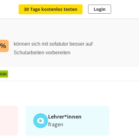
30 Tage kostenlos testen
Login
können sich mit sofatutor besser auf
2%
Schularbeiten vorbereiten
ität
Lehrer*​innen
fragen