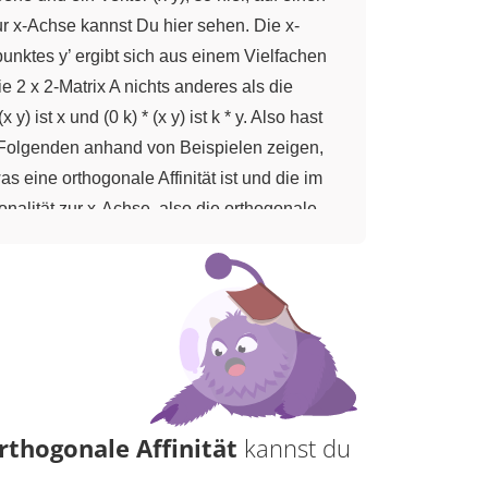
zur x-Achse kannst Du hier sehen. Die x-
punktes y’ ergibt sich aus einem Vielfachen
e 2 x 2-Matrix A nichts anderes als die
) ist x und (0 k) * (x y) ist k * y. Also hast
m Folgenden anhand von Beispielen zeigen,
 eine orthogonale Affinität ist und die im
onalität zur x-Achse, also die orthogonale
, also in dem Fall jeweils drei Punkte hat.
ielen für k. Die Punkte zu den Dreiecken
chon mal die Verallgemeinerung für k. Also
ix A ist gerade die Einheitsmatrix. Und
anwendest, ich mache das exemplarisch für
s nächstes schaue ich mir den Fall k = -1 an,
 Punkt A’ (1;-1). Das wäre der Bildpunkt
rthogonale Affinität
kannst du
er x-Achse. Das heißt k = -1 entspricht
ffinität, wäre das entsprechend eine