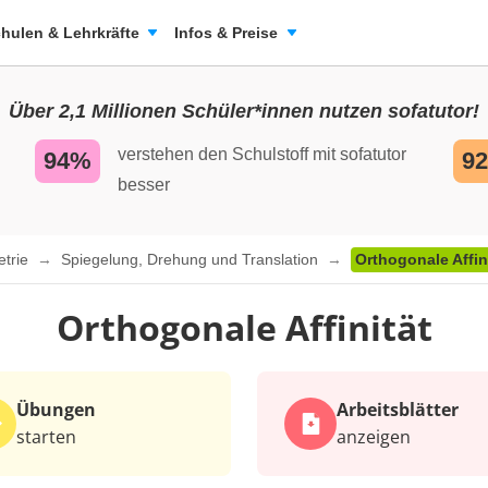
hulen & Lehrkräfte
Infos & Preise
Über 2,1 Millionen Schüler*innen nutzen sofatutor!
verstehen den Schulstoff mit sofatutor
94%
9
besser
etrie
Spiegelung, Drehung und Translation
Orthogonale Affin
Orthogonale Affinität
Übungen
Arbeits­blätter
starten
anzeigen