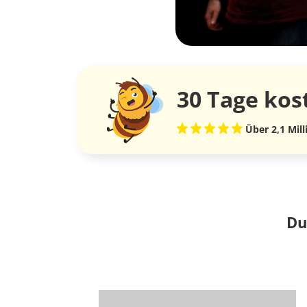
30 Tage
kos
Über 2,1 Mil
Du