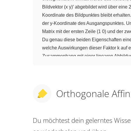
Bildvektor (x y)’ abgebildet wird über eine
Koordinate des Bildpunktes bleibt erhalten.
der y-Koordinate des Ausgangspunktes. Und d
Matrix mit der ersten Zeile (1 0) und der zwei
Du genau diese beiden Eigenschaften einer
welche Auswirkungen dieser Faktor k auf ei
Zusammenhang mit einer linearen Abbildung 
Affinität zur x-Achse, werde ich also im F
Ich mach das jetzt immer mit Dreiecken. U
sind hier. Und ich werde jetzt jedes Mal e
ich beginne jetzt mal mit k = 1. Das ist dan
Orthogonale Affin
wenn Du Dir das Dreieck A (1;1), B (2;3) u
den Punkt A, dann siehst Du, also Du siehst 
mit dem gleichen Ausgangsdreieck, das sie
Du möchtest dein gelerntes Wis
zu A. Wenn Du das mit dem Punkt machst sie
einer Spiegelung an der x-Achse. Wenn Du