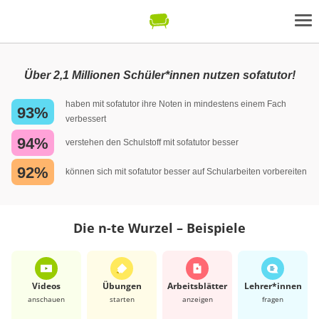
Über 2,1 Millionen Schüler*innen nutzen sofatutor!
haben mit sofatutor ihre Noten in mindestens einem Fach
93%
verbessert
94%
verstehen den Schulstoff mit sofatutor besser
92%
können sich mit sofatutor besser auf Schularbeiten vorbereiten
Die n-te Wurzel – Beispiele
Videos
Übungen
Arbeits­blätter
Lehrer*​innen
anschauen
starten
anzeigen
fragen