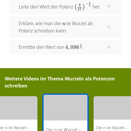
1
−
\left(\frac8{27}\right)
8
Leite den Wert der Potenz
her.
3
(
)
27
\frac13}
n
Erkläre, wie man die
-te Wurzel als
n
Potenz schreiben kann.
1
4,096^{\frac13}
Ermittle den Wert von
4
,
09
6
.
3
Weitere Videos im Thema
Wurzeln als Potenzen
schreiben
ie n-te Wurzel –
Die n-te Wurzel –
Die n-te Wurzel –