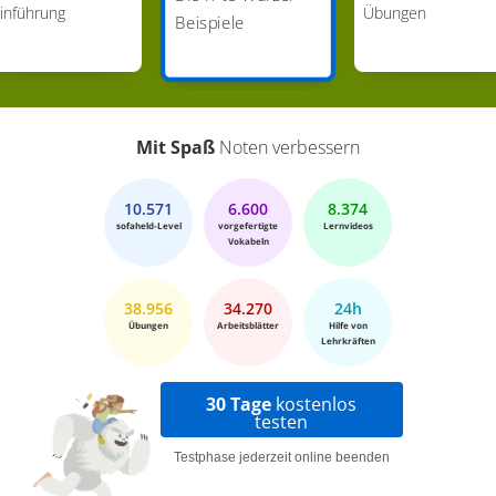
inführung
Übungen
Beispiele
Mit Spaß
Noten verbessern
10.571
6.600
8.374
sofaheld-Level
vorgefertigte
Lernvideos
Vokabeln
38.956
34.270
24h
Übungen
Arbeitsblätter
Hilfe von
Lehrkräften
30 Tage
kostenlos
testen
Testphase jederzeit online beenden