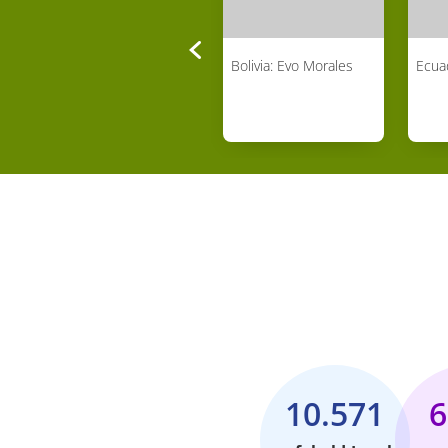
Rafael Leónidas Trujillo
Bolivia: Evo Morales
Ecua
10.571
6