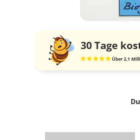
30 Tage
kos
Über 2,1 Mil
Du