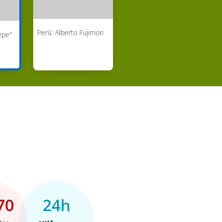
Perú: Alberto Fujimori
epe"
70
24h