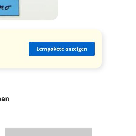
Lernpakete anzeigen
nen