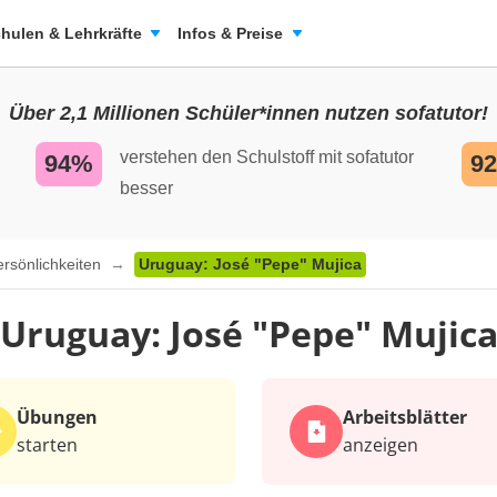
hulen & Lehrkräfte
Infos & Preise
Über 2,1 Millionen Schüler*innen nutzen sofatutor!
verstehen den Schulstoff mit sofatutor
94%
9
besser
ersönlichkeiten
Uruguay: José "Pepe" Mujica
Uruguay: José "Pepe" Mujic
Übungen
Arbeits­blätter
starten
anzeigen