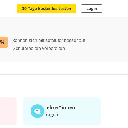
30 Tage kostenlos testen
Login
können sich mit sofatutor besser auf
2%
Schularbeiten vorbereiten
a
Lehrer*​innen
fragen