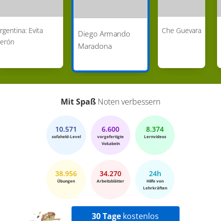
rgentina: Evita
Che Guevara
Diego Armando
erón
Maradona
Mit Spaß
Noten verbessern
10.571
6.600
8.374
sofaheld-Level
vorgefertigte
Lernvideos
Vokabeln
38.956
34.270
24h
Übungen
Arbeitsblätter
Hilfe von
Lehrkräften
30 Tage
kostenlos