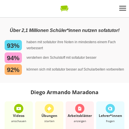
Über 2,1 Millionen Schüler*innen nutzen sofatutor!
haben mit sofatutor ihre Noten in mindestens einem Fach
93%
verbessert
94%
verstehen den Schulstoff mit sofatutor besser
92%
können sich mit sofatutor besser auf Schularbeiten vorbereiten
Diego Armando Maradona
Videos
Übungen
Arbeits­blätter
Lehrer*​innen
anschauen
starten
anzeigen
fragen