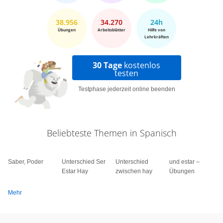
38.956
34.270
24h
Übungen
Arbeitsblätter
Hilfe von
Lehrkräften
30 Tage
kostenlos
testen
Testphase jederzeit online beenden
Beliebteste Themen in Spanisch
Saber, Poder
Unterschied Ser
Unterschied
und estar –
Estar Hay
zwischen hay
Übungen
Mehr