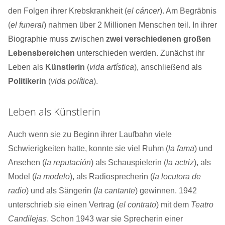
den Folgen ihrer Krebskrankheit (
el cáncer
). Am Begräbnis
(
el funeral
) nahmen über 2 Millionen Menschen teil. In ihrer
Biographie muss zwischen
zwei verschiedenen großen
Lebensbereichen
unterschieden werden. Zunächst ihr
Leben als
Künstlerin
(
vida artística
), anschließend als
Politikerin
(
vida política
).
Leben als Künstlerin
Auch wenn sie zu Beginn ihrer Laufbahn viele
Schwierigkeiten hatte, konnte sie viel Ruhm (
la fama
) und
Ansehen (
la reputación
) als Schauspielerin (
la actriz
), als
Model (
la modelo
), als Radiosprecherin (
la locutora de
radio
) und als Sängerin (
la cantante
) gewinnen. 1942
unterschrieb sie einen Vertrag (
el contrato
) mit dem
Teatro
Candilejas
. Schon 1943 war sie Sprecherin einer